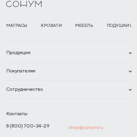
МАТРАСЫ
КРОВАТИ
МЕБЕЛЬ
ПОДУШКИ И 
Продукция
Сертификаты
Покупателям
Гарантии
Рассрочка и кредит
Материалы и технологии
Сотрудничество
Обмен и возврат
Сроки изготовления
Франчайзинг
Как оформить заказ
Блог
Отельерам
Контакты
Адреса магазинов
Отзывы покупателей
Интернет-магазинам
Договор-оферты
8 (800) 700-34-29
shop@sonum.ru
Оптовые продажи