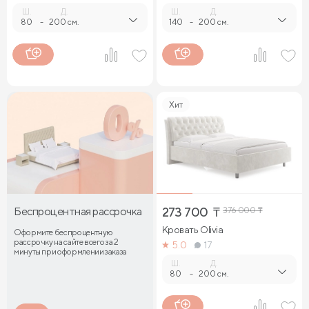
Ш.
Д.
Ш.
Д.
80
-
200 см.
140
-
200 см.
Хит
Беспроцентная рассрочка
273 700
₸
376 000
₸
Кровать Olivia
Оформите беспроцентную
рассрочку на сайте всего за 2
5.0
17
минуты при оформлении заказа
Ш.
Д.
80
-
200 см.