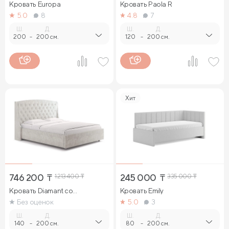
Кровать Europa
Кровать Paola R
5.0
8
4.8
7
Ш.
Д.
Ш.
Д.
200
-
200 см.
120
-
200 см.
Хит
746 200
₸
1 213 400
₸
245 000
₸
335 000
₸
Кровать Diamant со
Кровать Emily
стразами
Без оценок
5.0
3
Ш.
Д.
Ш.
Д.
140
-
200 см.
80
-
200 см.