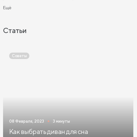
Кровати с мягким изголовьем
Ещё
Кровати с бортиками (Тахты)
Мягкие кровати
Кровати с мягкой обивкой
Кровати ЛДСП
Статьи
Кровати Экокожа
Кровати 90 х 200 с ящиками
Кровати 120 х 200 с ящиками
Советы
Кровати 140 х 200 с ящиками
Кровати 160 х 200 с ящиками
Кровати 180 х 200 с ящиками
Кровати 200 х 200 с ящиками
Кровати мятного цвета
Кровати тёмного цвета
Кровати горчичного цвета
08 Февраля, 2023
3 минуты
Кровати бирюзового цвета
Как выбрать диван для сна
Кровати в современном стиле
Кровати в стиле лофт