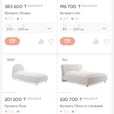
383 600
₸
524 000
₸
196 700
₸
266 000
₸
Кровать Omega
Кровать Uno
5.0
9
4.8
22
Ш.
Д.
Ш.
Д.
200
-
200 см.
80
-
200 см.
NEW
Хит
201 300
₸
272 600
₸
630 700
₸
881 600
₸
Кровать Roxy
Кровать Olivia со стразами
5.0
1
5.0
1