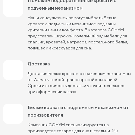
Поможем подобрать Белые кровати с
подъемным механизмом
Кровати розового цвета
Кровати серого цвета
Наши консультанты помогут выбрать Белые
Кровати синего цвета
Кровати фиолетового цвета
кровати с подъемным механизмом под ваши
критерии цены и комфорта. В каталоге СОНУМ
Кровати черного цвета
Кровати бежевого цвета
представлен широкий модельный ряд мебели для
спальни, кроватей, матрасов, постельного белья,
Кровати шириной 80 см (Узкие)
подушек и аксессуаров для сна.
Кровати шириной 90 см
Кровати шириной 120 см
Доставка
Кровати шириной 140 см
Кровати шириной 160 см
Доставим Белые кровати с подъемным механизмом
в г. Алматы любой транспортной компанией.
Кровати шириной 180 см
Кровати шириной 200 см
Сроки и стоимость доставки уточнит менеджер
при оформлении заказа.
Высокие кровати
Низкие кровати
Кровати длиной 180 см
Кровати длиной 190 см
Белые кровати с подъемным механизмом от
производителя
Кровати длиной 200 см
Компания СОНУМ специализируется на
Кровати 80х180 см (для маленькой комнаты)
производстве товаров для сна и спальни. Мы