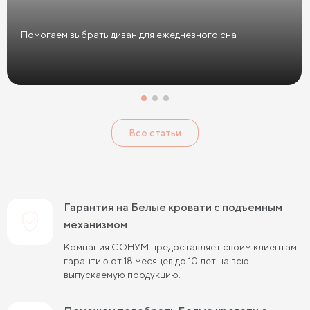
Кровати в скандинавском стиле
Помогаем выбрать диван для ежедневного сна
Кровати в классическом стиле
Кровати без изголовья
Кровати с низким изголовьем
Кровати с высоким изголовьем
Все статьи
Кровати с мягким изголовьем
Кровати светлых цветов
Кровати в стиле прованс
Кровати в стиле минимализм
Кровати в стиле хай-тек
Кровати семейные
Гарантия на Белые кровати с подъемным
Кровати белого цвета
Кровати голубого цвета
механизмом
Компания СОНУМ предоставляет своим клиентам
Кровати цвета графит
Кровати желтого цвета
гарантию от 18 месяцев до 10 лет на всю
выпускаемую продукцию.
Кровати зеленого цвета
Кровати коричневого цвета
Кровати красного цвета
Кровати оранжевого цвета