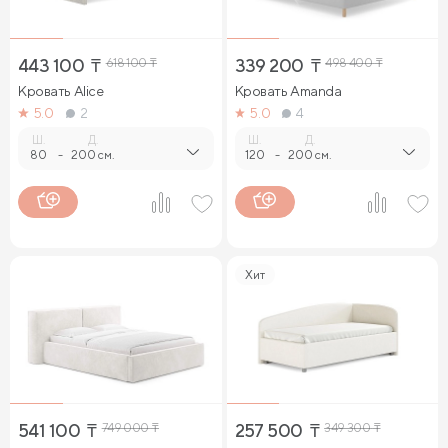
443 100
₸
618 100
₸
339 200
₸
498 400
₸
Кровать Alice
Кровать Amanda
5.0
2
5.0
4
Ш.
Д.
Ш.
Д.
80
-
200 см.
120
-
200 см.
Хит
541 100
₸
749 000
₸
257 500
₸
349 300
₸