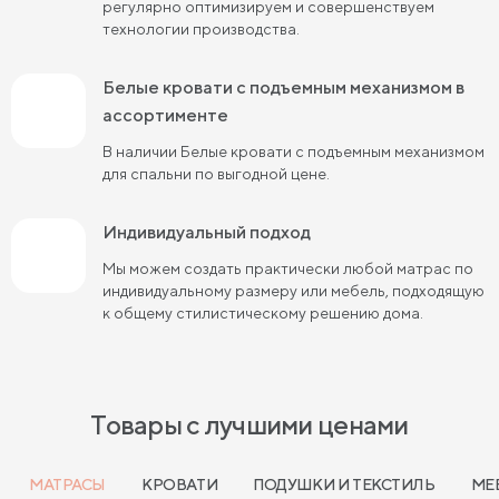
регулярно оптимизируем и совершенствуем
Кровати 90х180 см
Кровати 120х180 см
технологии производства.
Большие кровати
Кровати 80х190 см
Белые кровати с подъемным механизмом в
Кровати 90х190 см
ассортименте
Кровати 120х190 см
В наличии Белые кровати с подъемным механизмом
Кровати 140х190 см
Кровати 160х190 см
для спальни по выгодной цене.
Кровати 180х190 см
Кровати 200х190 см
Индивидуальный подход
Кровати 80х200 см
Кровати 90х200 см
Мы можем создать практически любой матрас по
индивидуальному размеру или мебель, подходящую
Кровати 120х200 см
Кровати 140х200 см
к общему стилистическому решению дома.
Кровати 160х200 см (Евро размер)
Кровати 180х200 см
Кровати 200х200 см (Кинг Сайз)
Товары с лучшими ценами
Кровати с подъемным механизмом
Кровати для взрослых
Кровати с ящиками
МАТРАСЫ
КРОВАТИ
ПОДУШКИ И ТЕКСТИЛЬ
МЕ