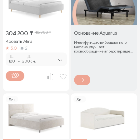
304 200
₸
415 900
₸
Основание Aquarius
Кровать Alma
Имеет функцию вибрационного
массажа, улучшает
5.0
21
кровообращение и предотвращает
затекание мышц
Ш.
Д.
120
-
200 см.
Хит
Хит