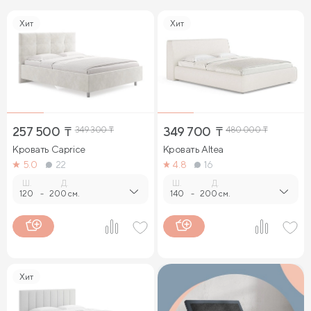
Хит
Хит
257 500
₸
349 300
₸
349 700
₸
480 000
₸
Кровать Caprice
Кровать Altea
5.0
22
4.8
16
Ш.
Д.
Ш.
Д.
120
-
200 см.
140
-
200 см.
Хит