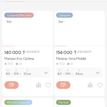
Кровати 160 х 200 с подъемным механизмом и ящиками
Кровати 140 х 200 с подъемным механизмом и ящиками
Средний/Жесткий
Средний
Хит
Хит
140 000
₸
233 300
₸
154 000
₸
236 900
₸
Матрас Eco Optima
Матрас Gros Middle
5.0
13
5.0
4
Ш.
Д.
В.
Ш.
Д.
В.
80
-
190
-
23 см.
80
-
190
-
24 см.
Мягкий/Средний
Мягкий