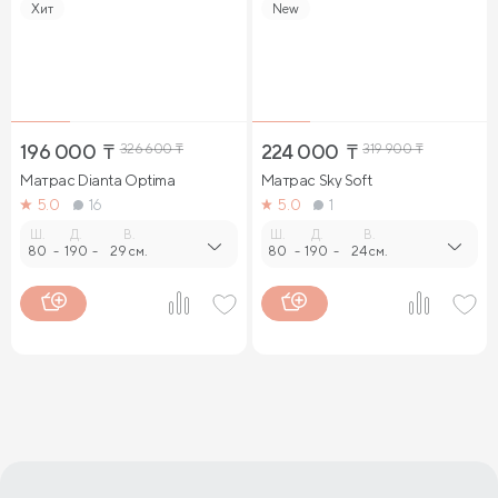
Хит
New
196 000
₸
326 600
₸
224 000
₸
319 900
₸
Матрас Dianta Optima
Матрас Sky Soft
5.0
16
5.0
1
Ш.
Д.
В.
Ш.
Д.
В.
80
-
190
-
29 см.
80
-
190
-
24 см.