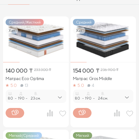
Средний/Жесткий
Средний
Хит
Хит
140 000
₸
233 300
₸
154 000
₸
236 900
₸
Матрас Eco Optima
Матрас Gros Middle
5.0
13
5.0
4
Ш.
Д.
В.
Ш.
Д.
В.
80
-
190
-
23 см.
80
-
190
-
24 см.
Мягкий/Средний
Мягкий