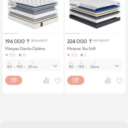
Хит
New
196 000
₸
326 600
₸
224 000
₸
319 900
₸
Матрас Dianta Optima
Матрас Sky Soft
5.0
16
5.0
1
Ш.
Д.
В.
Ш.
Д.
В.
80
-
190
-
29 см.
80
-
190
-
24 см.