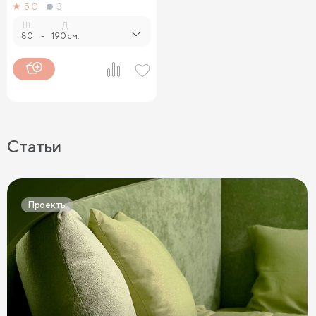
5.0
3
Ш.
Д.
80
-
190 см.
Статьи
Проекты