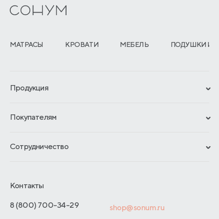
МАТРАСЫ
КРОВАТИ
МЕБЕЛЬ
ПОДУШКИ И 
Продукция
Сертификаты
Покупателям
Гарантии
Рассрочка и кредит
Материалы и технологии
Сотрудничество
Обмен и возврат
Сроки изготовления
Франчайзинг
Как оформить заказ
Блог
Отельерам
Контакты
Адреса магазинов
Отзывы покупателей
Интернет-магазинам
Договор-оферты
8 (800) 700-34-29
shop@sonum.ru
Оптовые продажи