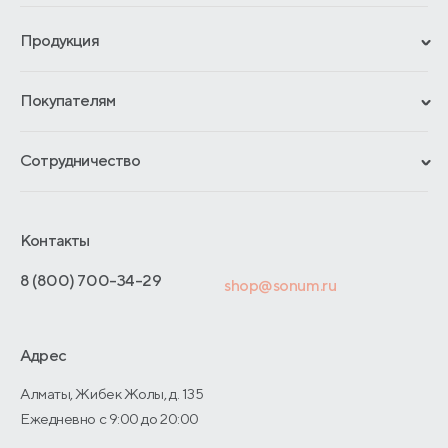
Продукция
Сертификаты
Покупателям
Гарантии
Рассрочка и кредит
Материалы и технологии
Сотрудничество
Обмен и возврат
Сроки изготовления
Франчайзинг
Как оформить заказ
Блог
Отельерам
Контакты
Адреса магазинов
Отзывы покупателей
Интернет-магазинам
Договор-оферты
8 (800) 700-34-29
shop@sonum.ru
Оптовые продажи
Дизайнерам интерьеров
Адрес
О производстве
Алматы, Жибек Жолы, д. 135
Ежедневно с 9:00 до 20:00