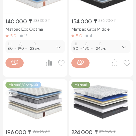
140 000
₸
233 300
₸
154 000
₸
236 900
₸
Матрас Eco Optima
Матрас Gros Middle
5.0
13
5.0
4
Ш.
Д.
В.
Ш.
Д.
В.
80
-
190
-
23 см.
80
-
190
-
24 см.
Мягкий/Средний
Мягкий
Хит
New
196 000
₸
326 600
₸
224 000
₸
319 900
₸