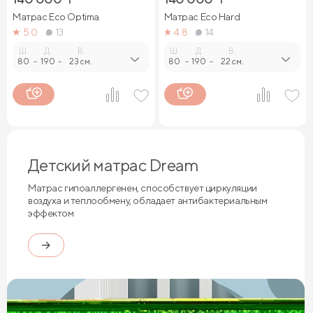
Матрас Eco Optima
Матрас Eco Hard
5.0
13
4.8
14
Ш.
Д.
В.
Ш.
Д.
В.
80
-
190
-
23 см.
80
-
190
-
22 см.
Детский матрас Dream
Матрас гипоаллергенен, способствует циркуляции
воздуха и теплообмену, обладает антибактериальным
эффектом