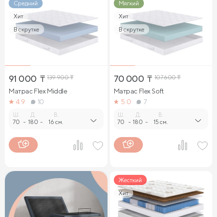
Средний
Мягкий
Хит
Хит
В скрутке
В скрутке
91 000
₸
139 900
₸
70 000
₸
107 600
₸
Матрас Flex Middle
Матрас Flex Soft
4.9
10
5.0
7
Ш.
Д.
В.
Ш.
Д.
В.
70
-
180
-
16 см.
70
-
180
-
15 см.
Жесткий
Хит