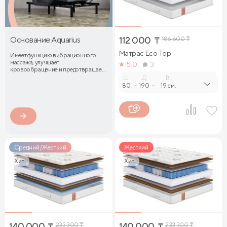
Основание Aquarius
112 000
₸
186 600
₸
Матрас Eco Top
Имеет функцию вибрационного
массажа, улучшает
5.0
3
кровообращение и предотвращает
затекание мышц
Ш.
Д.
В.
80
-
190
-
19 см.
Средний/Жесткий
Жесткий
Хит
Хит
140 000
₸
233 300
₸
140 000
₸
233 300
₸