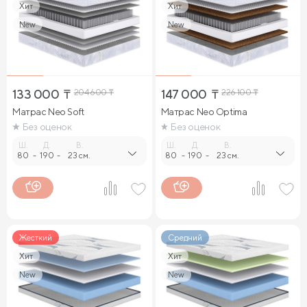
Хит
Хит
New
New
133 000
₸
204 600
₸
147 000
₸
226 100
₸
Матрас Neo Soft
Матрас Neo Optima
Без оценок
Без оценок
Ш.
Д.
В.
Ш.
Д.
В.
80
-
190
-
23 см.
80
-
190
-
23 см.
Жесткий
Средний
Хит
Хит
New
New