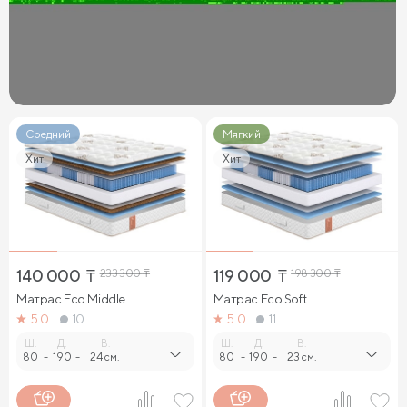
Средний
Мягкий
Хит
Хит
140 000
₸
233 300
₸
119 000
₸
198 300
₸
Матрас Eco Middle
Матрас Eco Soft
5.0
10
5.0
11
Ш.
Д.
В.
Ш.
Д.
В.
80
-
190
-
24 см.
80
-
190
-
23 см.