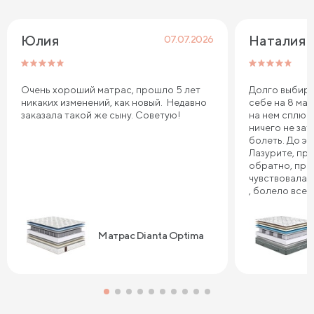
Юлия
Наталия 
07.07.2026
Очень хороший матрас, прошло 5 лет
Долго выбира
никаких изменений, как новый. Недавно
себе на 8 мар
заказала такой же сыну. Советую!
на нем сплю.
ничего не зат
болеть. До эт
Лазурите, пр
обратно, про
чувствовала 
, болело все т
плечи. Реком
Сонум к поку
дня . Спасибо
Матрас Dianta Optima