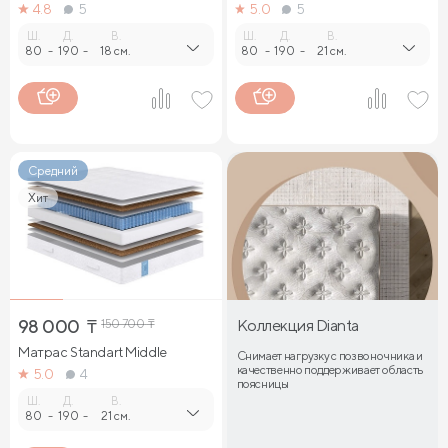
4.8
5
5.0
5
Ш.
Д.
В.
Ш.
Д.
В.
80
-
190
-
18 см.
80
-
190
-
21 см.
Средний
Хит
98 000
₸
150 700
₸
Коллекция Dianta
Матрас Standart Middle
Снимает нагрузку с позвоночника и
качественно поддерживает область
5.0
4
поясницы
Ш.
Д.
В.
80
-
190
-
21 см.