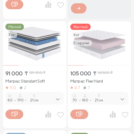
Мягкий
Жесткий
Хит
Хит
В скрутке
91 000
₸
139 900
₸
105 000
₸
161 500
₸
Матрас Standart Soft
Матрас Flex Hard
5.0
2
4.7
7
Ш.
Д.
В.
Ш.
Д.
В.
80
-
190
-
21 см.
70
-
180
-
21 см.