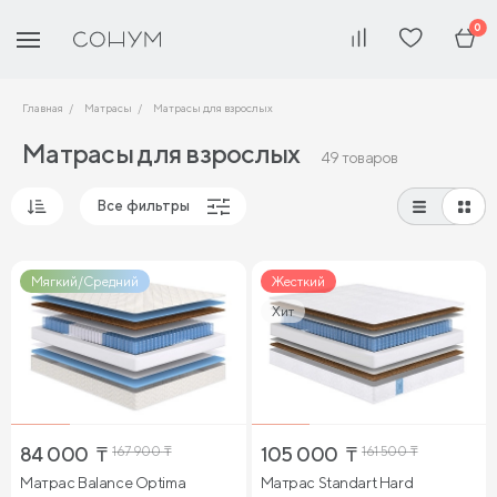
0
Главная
Матрасы
Матрасы для взрослых
Матрасы для взрослых
49 товаров
Все фильтры
Популярные
Мягкий/Средний
Жесткий
Сначала дешевые
Сначала дорогие
Хит
84 000
₸
167 900
₸
105 000
₸
161 500
₸
Матрас Balance Optima
Матрас Standart Hard