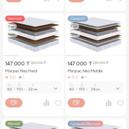
Жесткий
Средний
Хит
Хит
New
New
147 000
₸
226 100
₸
147 000
₸
226 100
₸
Матрас Neo Hard
Матрас Neo Middle
5.0
1
5.0
1
Ш.
Д.
В.
Ш.
Д.
В.
80
-
190
-
22 см.
80
-
190
-
24 см.
Мягкий
Средний/Жесткий