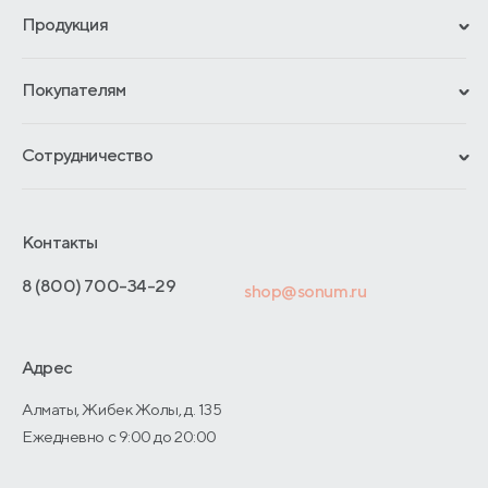
Продукция
Сертификаты
Покупателям
Гарантии
Рассрочка и кредит
Материалы и технологии
Сотрудничество
Обмен и возврат
Сроки изготовления
Франчайзинг
Как оформить заказ
Блог
Отельерам
Контакты
Адреса магазинов
Отзывы покупателей
Интернет-магазинам
Договор-оферты
8 (800) 700-34-29
shop@sonum.ru
Оптовые продажи
Дизайнерам интерьеров
Адрес
О производстве
Алматы, Жибек Жолы, д. 135
Ежедневно с 9:00 до 20:00