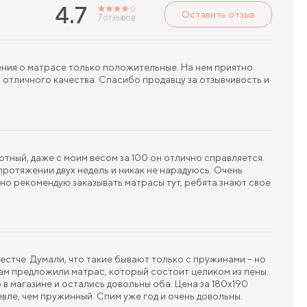
4.7
Оставить отзыв
7
отзывов
ения о матрасе только положительные. На нем приятно
, отличного качества. Спасибо продавцу за отзывчивость и
отный, даже с моим весом за 100 он отлично справляется.
протяжении двух недель и никак не нарадуюсь. Очень
но рекомендую заказывать матрасы тут, ребята знают свое
стче. Думали, что такие бывают только с пружинами – но
 нам предложили матрас, который состоит целиком из пены.
в магазине и остались довольны оба. Цена за 180х190
вле, чем пружинный. Спим уже год и очень довольны.