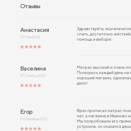
Отзывы
Анастасия
Здравствуйте, мои впечатл
спать, достаточно жёсткий
30 Мая 2022
помощь в выборе.
Васелина
Матрас высокий и очень пл
Пользуюсь каждый день на 
19 Октября 2021
хороший магазин, однознач
дело!
Егор
Врач прописал матрас поже
нет, а магазине в Иваново
06 Октября 2021
Мы попробовали его прямо 
устроила, он оказался деше