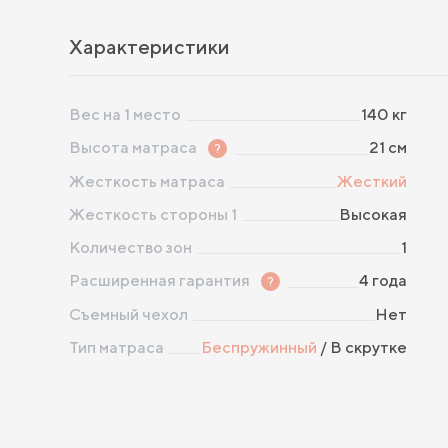
Характеристики
Вес на 1 место
140
кг
Высота матраса
?
21
см
Жесткость матраса
Жесткий
Жесткость стороны 1
Высокая
Количество зон
1
Расширенная гарантия
?
4 года
Съемный чехол
Нет
Тип матраса
Беcпружинный
/
В скрутке