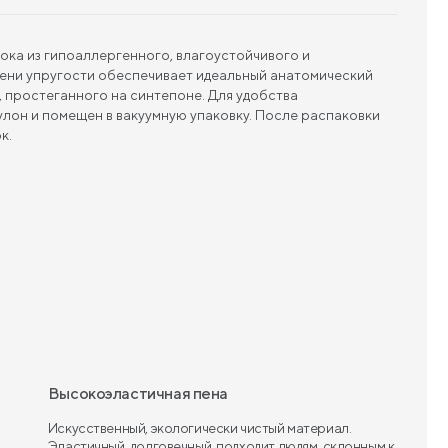
ока из гипоаллергенного, влагоустойчивого и
пени упругости обеспечивает идеальный анатомический
 простеганного на синтепоне. Для удобства
улон и помещен в вакуумную упаковку. После распаковки
к.
Высокоэластичная пена
Искусственный, экологически чистый материал.
Эластичный, долговечный, подходит людям, склонным к