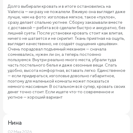
Долго выбирали кровать и в итоге остановились на
Valencia — ни разу не пожалели. Вживую она выглядит даже
лучше, чем на фото: изголовье мягкое, такое «пухлое»,
сразу делает спальню уютнее. Сборку заказывали вместе
с доставкой — ребята всё сделали быстро и аккуратно, без
лишней суеты. После установки кровать стоит как влитая,
ничего не шатается и не скрипит. Ткань приятная на ощупь,
выглядит качественно, не создаёт ощущения «дешёвки».
Очень порадовал подъемный механизм — сначала
сомневались, нужен ли он, а теперь постоянно
пользуемся. Внутри реально много места, убрали туда
часть постельного белья и даже сезонные вещи. Спать
удобно, высота комфортная, вставать легко. Единственное
— если придираться, изголовье довольно габаритное,
поэтому для маленькой комнаты может показаться
немного массивным. В остальном всё супер, кровать своих
денег точно стоит. Если ищете что-то современное и
уютное — хороший вариант
Нина
02 Мая 2026