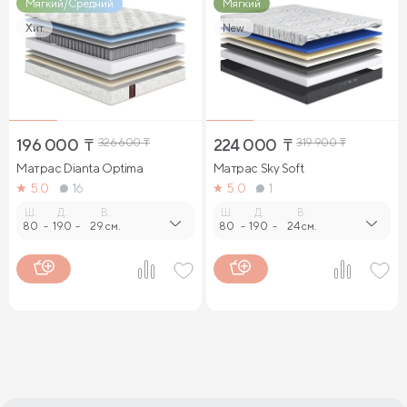
Мягкий/Средний
Мягкий
Хит
New
196 000
₸
326 600
₸
224 000
₸
319 900
₸
Матрас Dianta Optima
Матрас Sky Soft
5.0
16
5.0
1
Ш.
Д.
В.
Ш.
Д.
В.
80
-
190
-
29 см.
80
-
190
-
24 см.