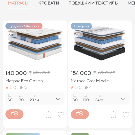
МАТРАСЫ
КРОВАТИ
ПОДУШКИ И ТЕКСТИЛЬ
МЕ
Средний/Жесткий
Средний
Хит
Хит
140 000
₸
233 300
₸
154 000
₸
236 900
₸
Матрас Eco Optima
Матрас Gros Middle
5.0
13
5.0
4
Ш.
Д.
В.
Ш.
Д.
В.
80
-
190
-
23 см.
80
-
190
-
24 см.