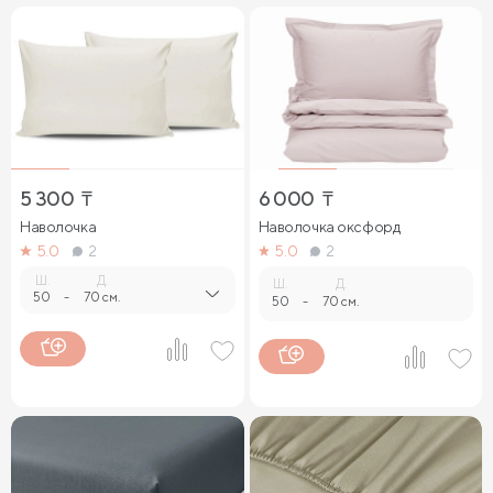
5 300
₸
6 000
₸
Наволочка
Наволочка оксфорд
5.0
2
5.0
2
Ш.
Д.
Ш.
Д.
50
-
70 см.
50
-
70 см.