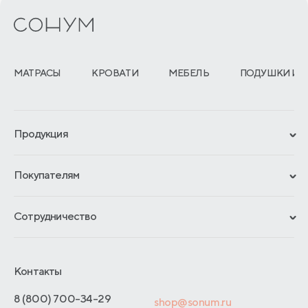
МАТРАСЫ
КРОВАТИ
МЕБЕЛЬ
ПОДУШКИ И 
Продукция
Сертификаты
Покупателям
Гарантии
Рассрочка и кредит
Материалы и технологии
Сотрудничество
Обмен и возврат
Сроки изготовления
Франчайзинг
Как оформить заказ
Блог
Отельерам
Контакты
Адреса магазинов
Отзывы покупателей
Интернет-магазинам
Договор-оферты
8 (800) 700-34-29
shop@sonum.ru