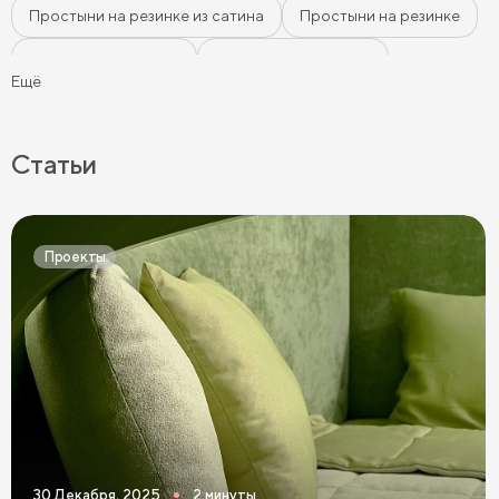
Простыни на резинке из сатина
Простыни на резинке
Простыни из сатина
Наволочки из сатина
Ещё
Розовое постельное бельё
Бежевое постельное бельё
Белое постельное бельё
Статьи
Серое постельное бельё
Постельное бельё графит
Простыни на высокие матрасы
Проекты
30 Декабря, 2025
2 минуты