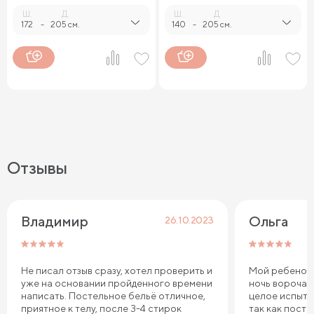
Ш.
Д.
Ш.
Д.
172
-
205 см.
140
-
205 см.
Отзывы
Владимир 
Ольга
26.10.2023
Не писал отзыв сразу, хотел проверить и
Мой ребенок 
уже на основании пройденного времени
ночь ворочае
написать. Постельное бельё отличное,
целое испыта
приятное к телу, после 3-4 стирок
так как пост