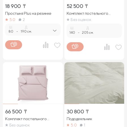
18 900
₸
52 500
₸
Простыня Plus на резинке
Комплект постельного
белья
5.0
2
Без оценок
Ш.
Д.
Ш.
Д.
80
-
190 см.
140
-
205 см.
66 500
₸
30 800
₸
Комплект постельного
Пододеяльник
белья
Без оценок
5.0
1