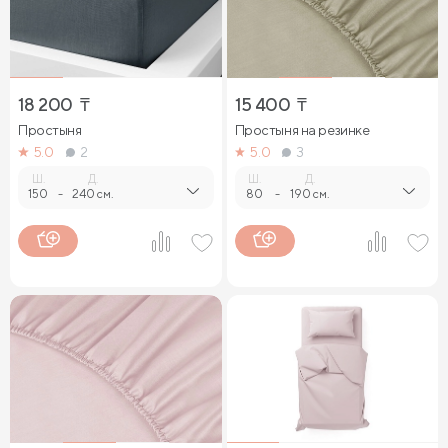
18 200
₸
15 400
₸
Простыня
Простыня на резинке
5.0
2
5.0
3
Ш.
Д.
Ш.
Д.
150
-
240 см.
80
-
190 см.