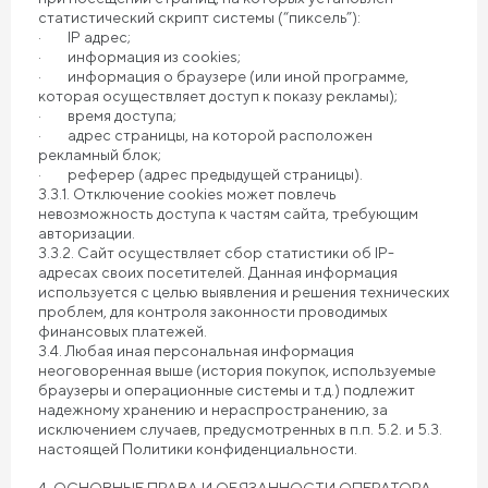
статистический скрипт системы (“пиксель”):
· IP адрес;
· информация из cookies;
· информация о браузере (или иной программе,
которая осуществляет доступ к показу рекламы);
· время доступа;
· адрес страницы, на которой расположен
рекламный блок;
· реферер (адрес предыдущей страницы).
3.3.1. Отключение cookies может повлечь
невозможность доступа к частям сайта, требующим
авторизации.
3.3.2. Сайт осуществляет сбор статистики об IP-
адресах своих посетителей. Данная информация
используется с целью выявления и решения технических
проблем, для контроля законности проводимых
финансовых платежей.
3.4. Любая иная персональная информация
неоговоренная выше (история покупок, используемые
браузеры и операционные системы и т.д.) подлежит
надежному хранению и нераспространению, за
исключением случаев, предусмотренных в п.п. 5.2. и 5.3.
настоящей Политики конфиденциальности.