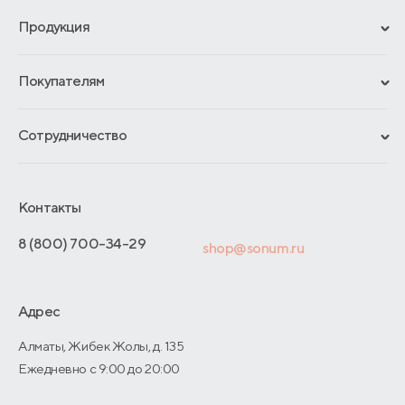
Продукция
Сертификаты
Покупателям
Гарантии
Рассрочка и кредит
Материалы и технологии
Сотрудничество
Обмен и возврат
Сроки изготовления
Франчайзинг
Как оформить заказ
Блог
Отельерам
Контакты
Адреса магазинов
Отзывы покупателей
Интернет-магазинам
Договор-оферты
8 (800) 700-34-29
shop@sonum.ru
Оптовые продажи
Дизайнерам интерьеров
Адрес
О производстве
Алматы, Жибек Жолы, д. 135
Ежедневно с 9:00 до 20:00