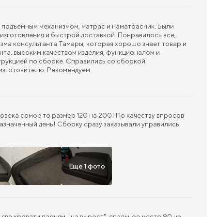
с подъёмным механизмом, матрас и наматрасник. Были
изготовления и быстрой доставкой. Понравилось все,
зма консультанта Тамары, которая хорошо знает товар и
нта, высоким качеством изделия, функционалом и
трукцией по сборке. Справились со сборкой
изготовителю. Рекомендуем
ловека сомое то размер 120 на 200! По качеству впросов
назначенный день! Сборку сразу заказывали управились
Еще 1 фото
две кровати парням, "на вырост", спальное место 90 на