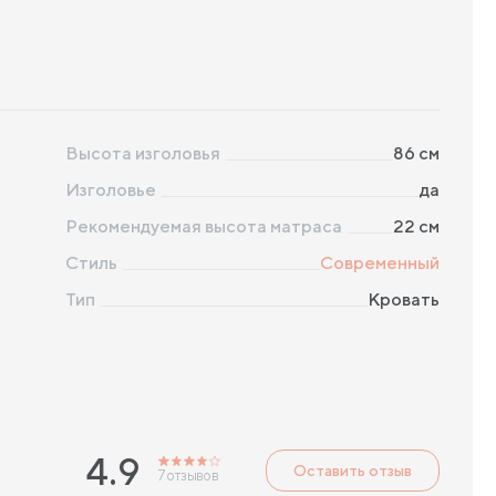
Высота изголовья
86
см
Изголовье
да
Рекомендуемая высота матраса
22
см
Стиль
Современный
Тип
Кровать
4.9
Оставить отзыв
7
отзывов