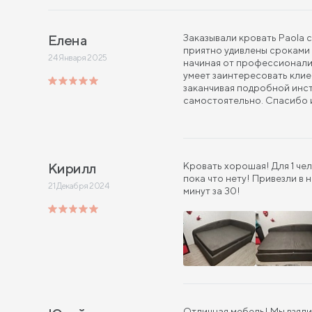
Елена
Заказывали кровать Paola 
приятно удивлены сроками 
24 Января 2025
начиная от профессионали
умеет заинтересовать клие
заканчивая подробной инс
самостоятельно. Спасибо 
Кирилл
Кровать хорошая! Для 1 че
пока что нету! Привезли в 
21 Декабря 2024
минут за 30!
Отличная мебель! Мы взяли 