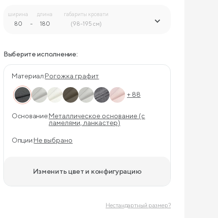
ширина
длина
габариты кровати
80
-
180
-
(98-195 см)
Выберите исполнение:
Материал:
Рогожка графит
+ 88
Основание:
Металлическое основание (с
ламелями, ланкастер)
Опции:
Не выбрано
Изменить цвет и конфигурацию
Нестандартный размер?