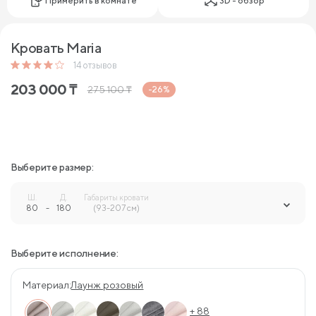
Примерить в комнате
3D - обзор
Кровать Maria
14
отзывов
203 000
₸
275 100
₸
-26%
Выберите размер:
Ш.
Д.
Габариты кровати
80
-
180
-
(93-207 см)
Выберите исполнение:
Материал:
Лаунж розовый
+ 88