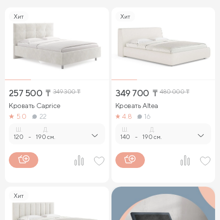
Хит
Хит
257 500
₸
349 300
₸
349 700
₸
480 000
₸
Кровать Caprice
Кровать Altea
5.0
22
4.8
16
Ш.
Д.
Ш.
Д.
120
-
190 см.
140
-
190 см.
Хит