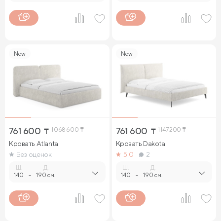
New
New
761 600
₸
1 068 600
₸
761 600
₸
1 147 200
₸
Кровать Atlanta
Кровать Dakota
Без оценок
5.0
2
Ш.
Д.
Ш.
Д.
140
-
190 см.
140
-
190 см.