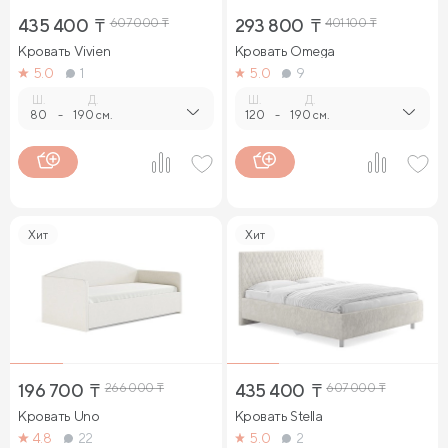
435 400
₸
607 000
₸
293 800
₸
401 100
₸
Кровать Vivien
Кровать Omega
5.0
1
5.0
9
Ш.
Д.
Ш.
Д.
80
-
190 см.
120
-
190 см.
Хит
Хит
196 700
₸
266 000
₸
435 400
₸
607 000
₸
Кровать Uno
Кровать Stella
4.8
22
5.0
2