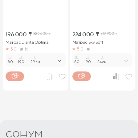
196 000
₸
326 600
₸
224 000
₸
319 900
₸
Матрас Dianta Optima
Матрас Sky Soft
5.0
16
5.0
1
Ш.
Д.
В.
Ш.
Д.
В.
80
-
190
-
29 см.
80
-
190
-
24 см.