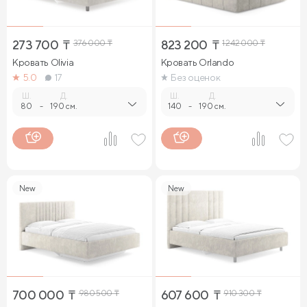
273 700
₸
376 000
₸
823 200
₸
1 242 000
₸
Кровать Olivia
Кровать Orlando
5.0
17
Без оценок
Ш.
Д.
Ш.
Д.
80
-
190 см.
140
-
190 см.
New
New
700 000
₸
980 500
₸
607 600
₸
910 300
₸