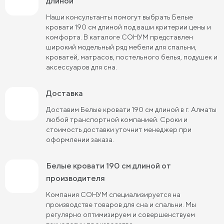
длиной
Кровати розового цвета
Кровати серого цвета
Наши консультанты помогут выбрать Белые
кровати 190 см длиной под ваши критерии цены и
Кровати синего цвета
Кровати фиолетового цвета
комфорта. В каталоге СОНУМ представлен
широкий модельный ряд мебели для спальни,
Кровати черного цвета
Кровати бежевого цвета
кроватей, матрасов, постельного белья, подушек и
аксессуаров для сна.
Кровати шириной 80 см (Узкие)
Доставка
Кровати шириной 90 см
Кровати шириной 120 см
Доставим Белые кровати 190 см длиной в г. Алматы
Кровати шириной 140 см
Кровати шириной 160 см
любой транспортной компанией. Сроки и
стоимость доставки уточнит менеджер при
Кровати шириной 180 см
Кровати шириной 200 см
оформлении заказа.
Высокие кровати
Низкие кровати
Белые кровати 190 см длиной от
Кровати длиной 180 см
Кровати длиной 190 см
производителя
Компания СОНУМ специализируется на
Кровати длиной 200 см
производстве товаров для сна и спальни. Мы
регулярно оптимизируем и совершенствуем
Кровати 80х180 см (для маленькой комнаты)