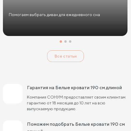
Кровати в скандинавском стиле
Помогаем выбрать диван для ежедневного сна
Кровати в классическом стиле
Кровати без изголовья
Кровати с низким изголовьем
Кровати с высоким изголовьем
Все статьи
Кровати с мягким изголовьем
Кровати светлых цветов
Кровати в стиле прованс
Кровати в стиле минимализм
Кровати в стиле хай-тек
Кровати семейные
Гарантия на Белые кровати 190 см длиной
Кровати белого цвета
Кровати голубого цвета
Компания СОНУМ предоставляет своим клиентам
гарантию от 18 месяцев до 10 лет на всю
Кровати цвета графит
Кровати желтого цвета
выпускаемую продукцию.
Кровати зеленого цвета
Кровати коричневого цвета
Поможем подобрать Белые кровати 190 см
Кровати красного цвета
Кровати оранжевого цвета