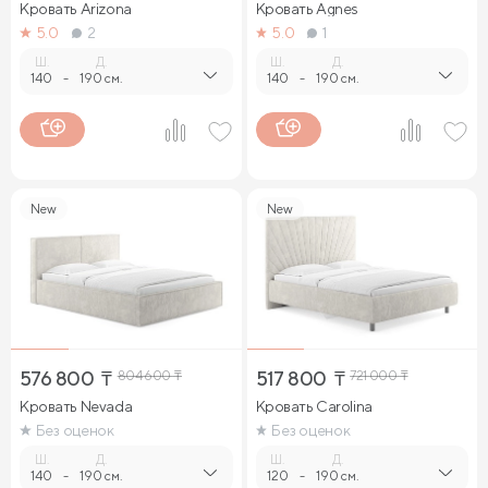
Кровать Arizona
Кровать Agnes
5.0
2
5.0
1
Ш.
Д.
Ш.
Д.
140
-
190 см.
140
-
190 см.
New
New
576 800
₸
804 600
₸
517 800
₸
721 000
₸
Кровать Nevada
Кровать Carolina
Без оценок
Без оценок
Ш.
Д.
Ш.
Д.
140
-
190 см.
120
-
190 см.