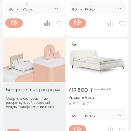
Ш.
Д.
Ш.
Д.
80
-
190 см.
80
-
190 см.
Хит
Беспроцентная рассрочка
419 800
₸
622 400
₸
Кровать Rosa
Оформите беспроцентную
рассрочку на сайте всего за 2
5.0
7
минуты при оформлении заказа
Ш.
Д.
120
-
190 см.