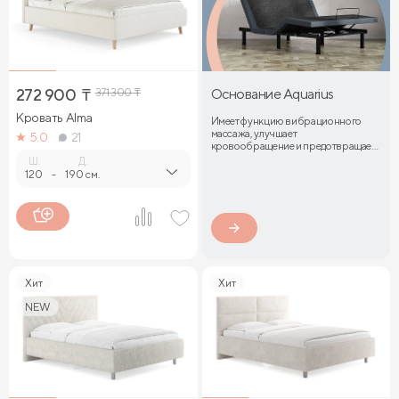
272 900
₸
371 300
₸
Основание Aquarius
Кровать Alma
Имеет функцию вибрационного
массажа, улучшает
5.0
21
кровообращение и предотвращает
затекание мышц
Ш.
Д.
120
-
190 см.
Хит
Хит
NEW