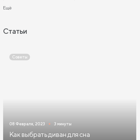
Кровати с мягким изголовьем
Ещё
Кровати с бортиками (Тахты)
Мягкие кровати
Кровати с мягкой обивкой
Кровати ЛДСП
Статьи
Кровати Экокожа
Кровати 90 х 200 с ящиками
Кровати 120 х 200 с ящиками
Советы
Кровати 140 х 200 с ящиками
Кровати 160 х 200 с ящиками
Кровати 180 х 200 с ящиками
Кровати 200 х 200 с ящиками
Кровати мятного цвета
Кровати тёмного цвета
Кровати горчичного цвета
08 Февраля, 2023
3 минуты
Кровати бирюзового цвета
Как выбрать диван для сна
Кровати в современном стиле
Кровати в стиле лофт