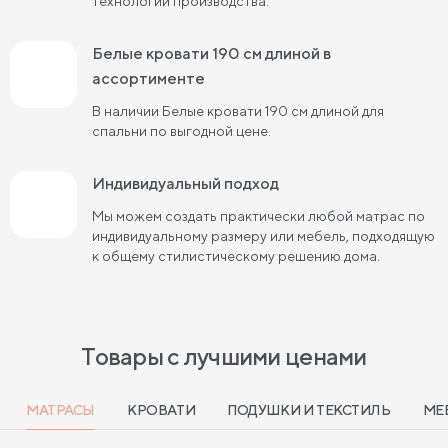
технологии производства.
Кровати 90х180 см
Кровати 120х180 см
Белые кровати 190 см длиной в
Большие кровати
Кровати 80х190 см
ассортименте
Кровати 90х190 см
Кровати 120х190 см
В наличии Белые кровати 190 см длиной для
спальни по выгодной цене.
Кровати 140х190 см
Кровати 160х190 см
Кровати 180х190 см
Индивидуальный подход
Кровати 200х190 см
Мы можем создать практически любой матрас по
Кровати 80х200 см
Кровати 90х200 см
индивидуальному размеру или мебель, подходящую
к общему стилистическому решению дома.
Кровати 120х200 см
Кровати 140х200 см
Кровати 160х200 см (Евро размер)
Кровати 180х200 см
Кровати 200х200 см (Кинг Сайз)
Товары с лучшими ценами
Кровати с подъемным механизмом
МАТРАСЫ
КРОВАТИ
ПОДУШКИ И ТЕКСТИЛЬ
МЕ
Кровати для взрослых
Кровати с ящиками