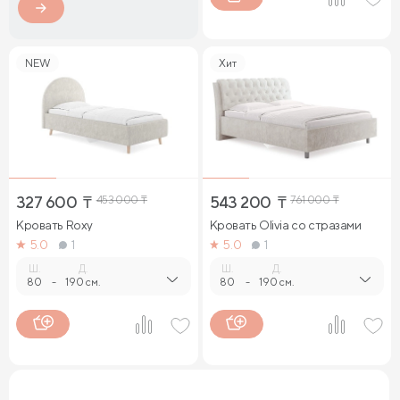
NEW
Хит
327 600
₸
453 000
₸
543 200
₸
761 000
₸
Кровать Roxy
Кровать Olivia со стразами
5.0
1
5.0
1
Ш.
Д.
Ш.
Д.
80
-
190 см.
80
-
190 см.