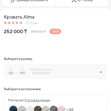
Примерить в комнате
3D - обзор
Кровать Alma
21
отзыв
252 000
₸
341 400
₸
-26%
Выберите размер:
Ш.
Д.
Габариты кровати
120
-
190
-
(134-205 см)
Выберите исполнение:
Материал:
Рогожка деним
+ 88