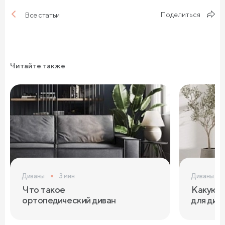
Поделиться
Все статьи
Читайте также
Диваны
3 мин
Диваны
Что такое
Какую т
ортопедический диван
для див