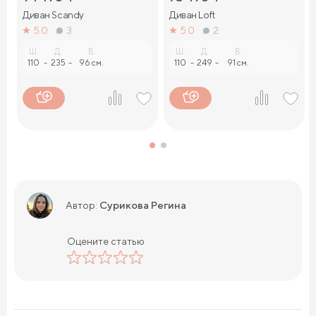
Диван Sсandy
Диван Loft
5.0
3
5.0
2
Ш.
Д.
В.
Ш.
Д.
В.
110
-
235
-
96 см.
110
-
249
-
91 см.
Сурикова Регина
Автор:
Оцените статью