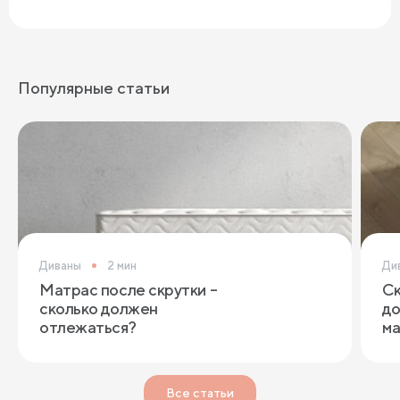
Популярные статьи
Диваны
2 мин
Ди
Матрас после скрутки –
Ск
сколько должен
до
отлежаться?
ма
Все статьи