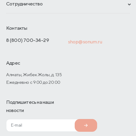
Материалы и технологии
Сотрудничество
Обмен и возврат
Сроки изготовления
Франчайзинг
Как оформить заказ
Блог
Отельерам
Контакты
Адреса магазинов
Отзывы покупателей
Интернет-магазинам
Договор-оферты
8 (800) 700-34-29
shop@sonum.ru
Оптовые продажи
Дизайнерам интерьеров
Адрес
О производстве
Алматы, Жибек Жолы, д. 135
Ежедневно с 9:00 до 20:00
Подпишитесь на наши
новости