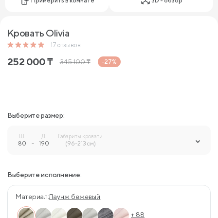
Примерить в комнате
3D - обзор
Кровать Olivia
17
отзывов
252 000
₸
345 100
₸
-27%
Выберите размер:
Ш.
Д.
Габариты кровати
80
-
190
-
(96-213 см)
Выберите исполнение:
Материал:
Лаунж бежевый
+ 88