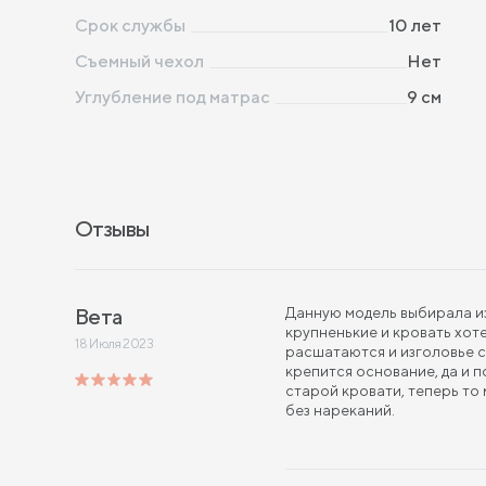
Срок службы
10 лет
Съемный чехол
Нет
Углубление под матрас
9 см
Отзывы
Вета
Данную модель выбирала и
крупненькие и кровать хот
18 Июля 2023
расшатаются и изголовье 
крепится основание, да и п
старой кровати, теперь то
без нареканий.