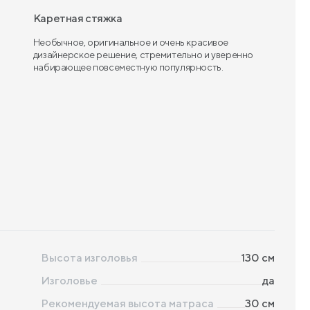
Каретная стяжка
Необычное, оригинальное и очень красивое
дизайнерское решение, стремительно и уверенно
набирающее повсеместную популярность.
Высота изголовья
130
см
Изголовье
да
Рекомендуемая высота матраса
30
см