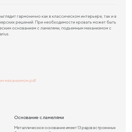
ыглядит гармонично как в классическом интерьере, так и в
йнерских решений. При необходимости кровать может быть
ским основанием с ламелями, подъемным механизмом с
rius.
ым механизмом.pdf
Основание с ламелями
Металлическое основание имеет 13 рядов встроенных