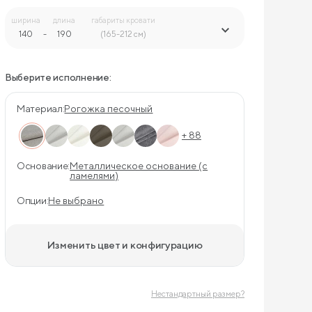
ширина
длина
габариты кровати
140
-
190
-
(165-212 см)
Выберите исполнение:
Материал:
Рогожка песочный
+ 88
Основание:
Металлическое основание (с
ламелями)
Опции:
Не выбрано
Изменить цвет и конфигурацию
Нестандартный размер?