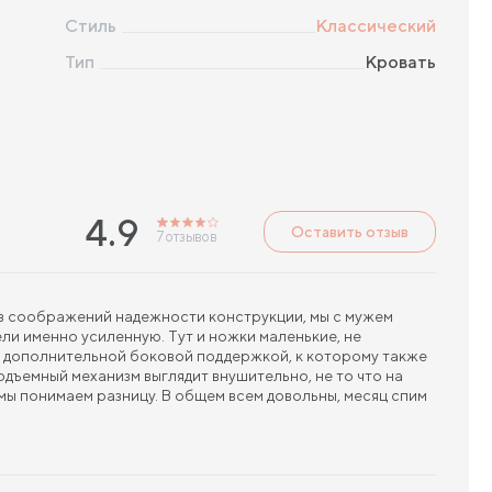
Стиль
Классический
Тип
Кровать
4.9
Оставить отзыв
7
отзывов
з соображений надежности конструкции, мы с мужем
ели именно усиленную. Тут и ножки маленькие, не
с дополнительной боковой поддержкой, к которому также
одъемный механизм выглядит внушительно, не то что на
 мы понимаем разницу. В общем всем довольны, месяц спим