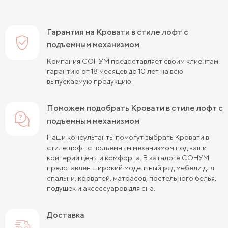
Кровати в стиле прованс
Кровати в стиле минимализм
Кровати в стиле хай-тек
Кровати семейные
Гарантия на Кровати в стиле лофт с
Кровати белого цвета
Кровати голубого цвета
подъемным механизмом
Компания СОНУМ предоставляет своим клиентам
Кровати цвета графит
Кровати желтого цвета
гарантию от 18 месяцев до 10 лет на всю
выпускаемую продукцию.
Кровати зеленого цвета
Кровати коричневого цвета
Кровати красного цвета
Кровати оранжевого цвета
Поможем подобрать Кровати в стиле лофт с
подъемным механизмом
Кровати розового цвета
Кровати серого цвета
Наши консультанты помогут выбрать Кровати в
Кровати синего цвета
Кровати фиолетового цвета
стиле лофт с подъемным механизмом под ваши
критерии цены и комфорта. В каталоге СОНУМ
Кровати черного цвета
Кровати бежевого цвета
представлен широкий модельный ряд мебели для
спальни, кроватей, матрасов, постельного белья,
Кровати белого цвета 120 см шириной
подушек и аксессуаров для сна.
Кровати белого цвета 140 см шириной
Доставка
Кровати белого цвета 160 см шириной