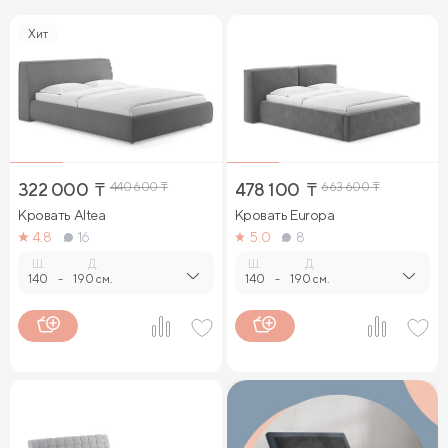
Хит
322 000
₸
440 600
₸
478 100
₸
663 600
₸
Кровать Altea
Кровать Europa
4.8
16
5.0
8
Ш.
Д.
Ш.
Д.
140
-
190 см.
140
-
190 см.