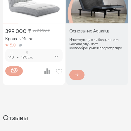
399 000
₸
550 600
₸
Основание Aquarius
Кровать Milano
Имеет функцию вибрационного
массажа, улучшает
5.0
11
кровообращение и предотвращает
затекание мышц
Ш.
Д.
140
-
190 см.
Отзывы