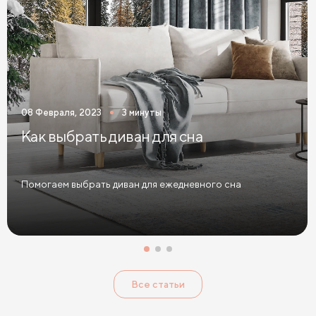
Кровати 160 х 200 с ящиками
Кровати 180 х 200 с ящиками
Кровати 200 х 200 с ящиками
Кровати мятного цвета
Кровати тёмного цвета
Кровати горчичного цвета
08 Февраля, 2023
3 минуты
Кровати бирюзового цвета
Как выбрать диван для сна
Кровати в современном стиле
Кровати в стиле лофт
Кровати в скандинавском стиле
Помогаем выбрать диван для ежедневного сна
Кровати в классическом стиле
Кровати без изголовья
Кровати с низким изголовьем
Кровати с высоким изголовьем
Все статьи
Кровати с мягким изголовьем
Кровати светлых цветов