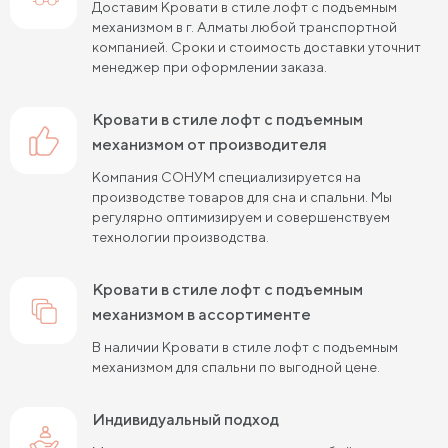
Доставим Кровати в стиле лофт с подъемным
механизмом в г. Алматы любой транспортной
Кровати белого цвета 180 см шириной
компанией. Сроки и стоимость доставки уточнит
менеджер при оформлении заказа.
Кровати белого цвета 200 см шириной
Кровати розового цвета 120 см шириной
Кровати в стиле лофт с подъемным
механизмом от производителя
Кровати синего цвета 160 см шириной
Компания СОНУМ специализируется на
Кровати серого цвета 120 см шириной
производстве товаров для сна и спальни. Мы
регулярно оптимизируем и совершенствуем
Кровати серого цвета 140 см шириной
технологии производства.
Кровати серого цвета 160 см шириной
Кровати в стиле лофт с подъемным
Кровати серого цвета 180 см шириной
механизмом в ассортименте
В наличии Кровати в стиле лофт с подъемным
Кровати коричневого цвета 90 см шириной
механизмом для спальни по выгодной цене.
Кровати коричневого цвета 120 см шириной
Индивидуальный подход
Кровати серого цвета 190 см длиной