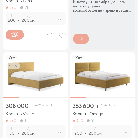
Кровать Alma
Имеет функцию вибрационного
массажа, улучшает
5.0
21
кровообращение и предотвращает
затекание мышц
Ш.
Д.
200
-
200 см.
Хит
Хит
NEW
308 000
₸
425 000
₸
383 600
₸
524 000
₸
Кровать Vivien
Кровать Omega
5.0
1
5.0
9
Ш.
Д.
Ш.
Д.
80
-
200 см.
200
-
200 см.