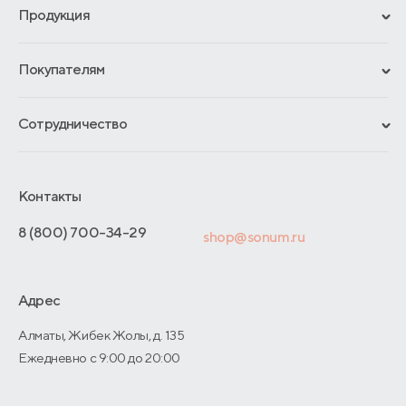
Продукция
Сертификаты
Покупателям
Гарантии
Рассрочка и кредит
Материалы и технологии
Сотрудничество
Обмен и возврат
Сроки изготовления
Франчайзинг
Как оформить заказ
Блог
Отельерам
Контакты
Адреса магазинов
Отзывы покупателей
Интернет-магазинам
Договор-оферты
8 (800) 700-34-29
shop@sonum.ru
Оптовые продажи
Дизайнерам интерьеров
Адрес
О производстве
Алматы, Жибек Жолы, д. 135
Ежедневно с 9:00 до 20:00