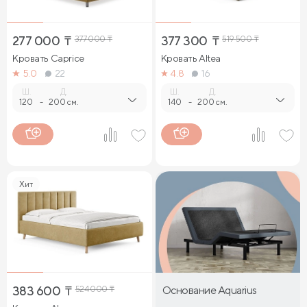
277 000
₸
377 000
₸
377 300
₸
519 500
₸
Кровать Caprice
Кровать Altea
5.0
22
4.8
16
Ш.
Д.
Ш.
Д.
120
-
200 см.
140
-
200 см.
Хит
383 600
₸
524 000
₸
Основание Aquarius