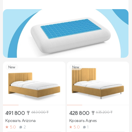
New
New
491 800
₸
683 000
₸
428 800
₸
635 200
₸
Кровать Arizona
Кровать Agnes
5.0
2
5.0
1