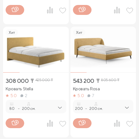
Хит
Хит
308 000
₸
425 000
₸
543 200
₸
805 600
₸
Кровать Stella
Кровать Rosa
5.0
2
5.0
7
Ш.
Д.
Ш.
Д.
80
-
200 см.
200
-
200 см.