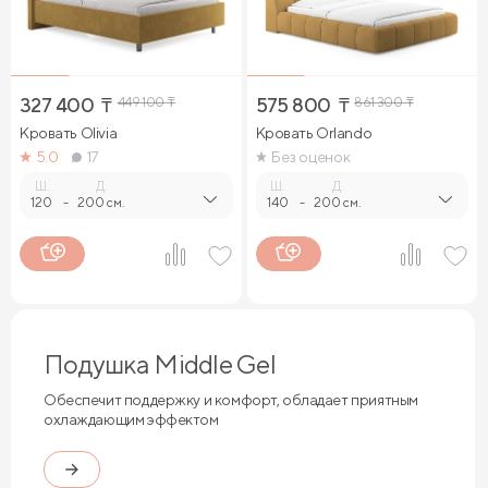
327 400
₸
449 100
₸
575 800
₸
861 300
₸
Кровать Olivia
Кровать Orlando
5.0
17
Без оценок
Ш.
Д.
Ш.
Д.
120
-
200 см.
140
-
200 см.
Подушка Middle Gel
Обеспечит поддержку и комфорт, обладает приятным
охлаждающим эффектом