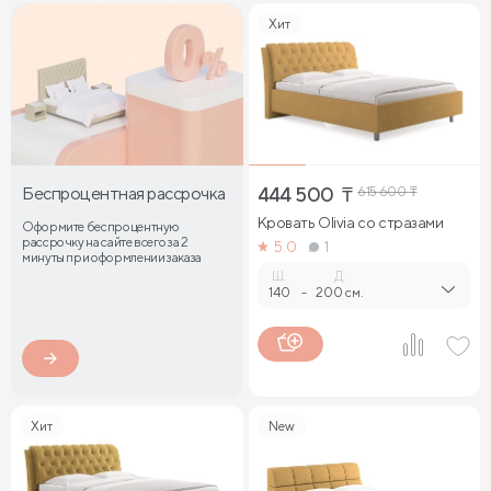
Хит
Беспроцентная рассрочка
444 500
₸
615 600
₸
Кровать Olivia со стразами
Оформите беспроцентную
рассрочку на сайте всего за 2
5.0
1
минуты при оформлении заказа
Ш.
Д.
140
-
200 см.
Хит
New