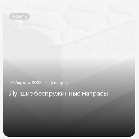
Двуспальные кровати голубого цвета
Советы
Двуспальные кровати цвета графит
Двуспальные кровати желтого цвета
Двуспальные кровати зеленого цвета
Двуспальные кровати коричневого цвета
Двуспальные кровати красного цвета
27 Апреля, 2023
4 минуты
Двуспальные кровати оранжевого цвета
Лучшие беспружинные матрасы
Двуспальные кровати розового цвета
Двуспальные кровати синего цвета
Двуспальные кровати фиолетового цвета
Двуспальные кровати черного цвета