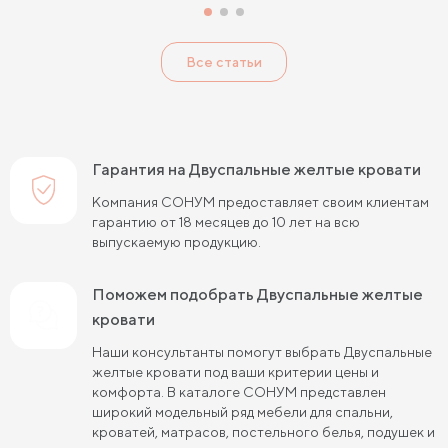
Двуспальные кровати 120 см шириной
Все статьи
Двуспальные кровати 140 см шириной
Двуспальные кровати 160 см шириной
Двуспальные кровати 180 см шириной
Гарантия на Двуспальные желтые кровати
Двуспальные кровати 200 см шириной
Компания СОНУМ предоставляет своим клиентам
гарантию от 18 месяцев до 10 лет на всю
Двуспальные кровати 190 см длиной
выпускаемую продукцию.
Двуспальные кровати 200 см длиной
Поможем подобрать Двуспальные желтые
Двуспальные кровати 120х190 см
кровати
Двуспальные кровати 120х200 см
Наши консультанты помогут выбрать Двуспальные
желтые кровати под ваши критерии цены и
Двуспальные кровати 140х190 см
комфорта. В каталоге СОНУМ представлен
широкий модельный ряд мебели для спальни,
Двуспальные кровати 140х200 см
кроватей, матрасов, постельного белья, подушек и