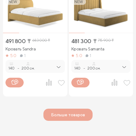
NEW
NEW
491 800
₸
683 000
₸
481 300
₸
715 900
₸
Кровать Sandra
Кровать Samanta
5.0
1
5.0
1
Ш.
Д.
Ш.
Д.
140
-
200 см.
140
-
200 см.
Больше товаров