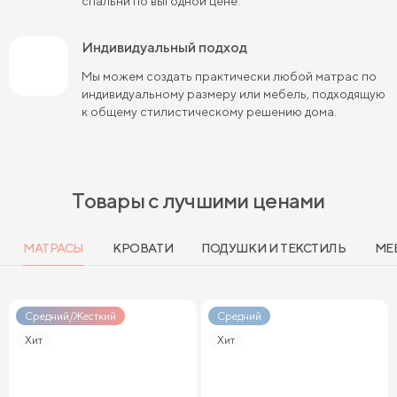
спальни по выгодной цене.
Индивидуальный подход
Мы можем создать практически любой матрас по
индивидуальному размеру или мебель, подходящую
к общему стилистическому решению дома.
Товары с лучшими ценами
МАТРАСЫ
КРОВАТИ
ПОДУШКИ И ТЕКСТИЛЬ
МЕ
Средний/Жесткий
Средний
Хит
Хит