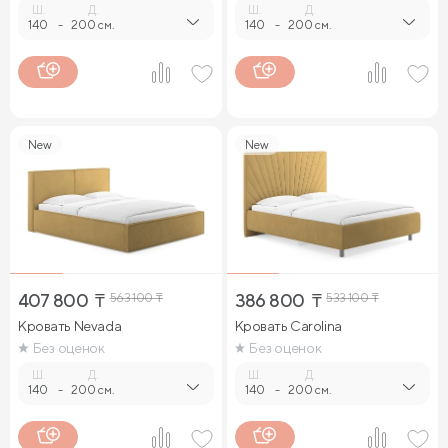
Ш.
Д.
Ш.
Д.
140
-
200 см.
140
-
200 см.
New
New
407 800
₸
563 100
₸
386 800
₸
533 100
₸
Кровать Nevada
Кровать Carolina
Без оценок
Без оценок
Ш.
Д.
Ш.
Д.
140
-
200 см.
140
-
200 см.