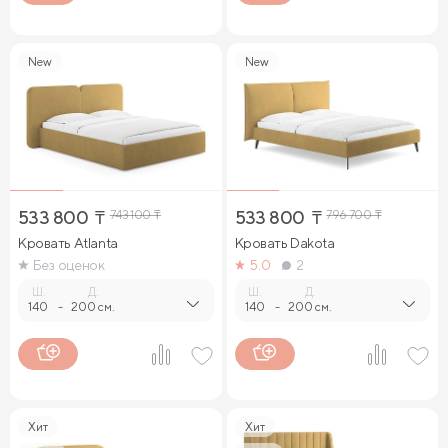
New
New
533 800
₸
743 100
₸
533 800
₸
796 700
₸
Кровать Atlanta
Кровать Dakota
Без оценок
5.0
2
Ш.
Д.
Ш.
Д.
140
-
200 см.
140
-
200 см.
Хит
Хит