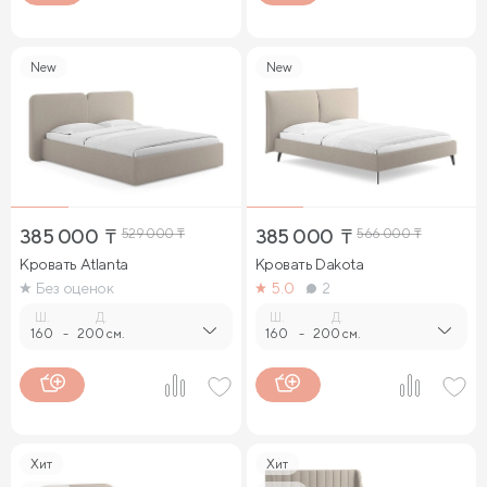
New
New
385 000
₸
529 000
₸
385 000
₸
566 000
₸
Кровать Atlanta
Кровать Dakota
Без оценок
5.0
2
Ш.
Д.
Ш.
Д.
160
-
200 см.
160
-
200 см.
Хит
Хит