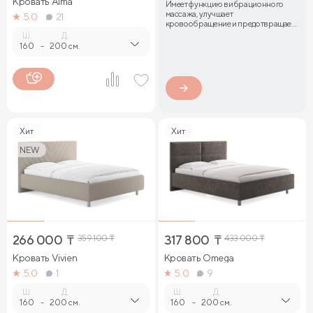
Кровать Alma
Имеет функцию вибрационного
массажа, улучшает
5.0
21
кровообращение и предотвращает
затекание мышц
Ш.
Д.
160
-
200 см.
Хит
Хит
NEW
266 000
₸
359 100
₸
317 800
₸
433 000
₸
Кровать Vivien
Кровать Omega
5.0
1
5.0
9
Ш.
Д.
Ш.
Д.
160
-
200 см.
160
-
200 см.