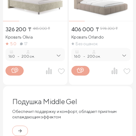
326 200
₸
445 000
₸
406 000
₸
598 300
₸
Кровать Olivia
Кровать Orlando
5.0
17
Без оценок
Ш.
Д.
Ш.
Д.
160
-
200 см.
160
-
200 см.
Подушка Middle Gel
Обеспечит поддержку и комфорт, обладает приятным
охлаждающим эффектом