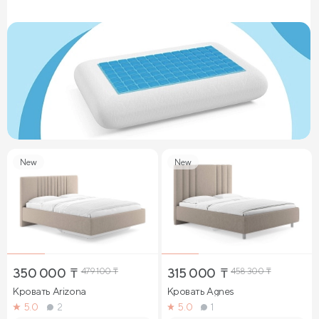
New
New
350 000
₸
479 100
₸
315 000
₸
458 300
₸
Кровать Arizona
Кровать Agnes
5.0
2
5.0
1