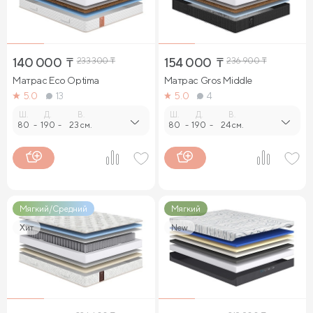
140 000
₸
233 300
₸
154 000
₸
236 900
₸
Матрас Eco Optima
Матрас Gros Middle
5.0
13
5.0
4
Ш.
Д.
В.
Ш.
Д.
В.
80
-
190
-
23 см.
80
-
190
-
24 см.
Мягкий/Средний
Мягкий
Хит
New