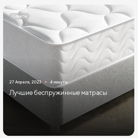
Двуспальные кровати голубого цвета
Советы
Двуспальные кровати цвета графит
Двуспальные кровати желтого цвета
Двуспальные кровати зеленого цвета
Двуспальные кровати коричневого цвета
Двуспальные кровати красного цвета
27 Апреля, 2023
4 минуты
Двуспальные кровати оранжевого цвета
Лучшие беспружинные матрасы
Двуспальные кровати розового цвета
Двуспальные кровати синего цвета
Двуспальные кровати фиолетового цвета
Двуспальные кровати черного цвета