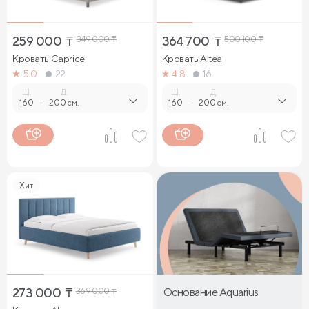
259 000
₸
349 000
₸
364 700
₸
500 100
₸
Кровать Caprice
Кровать Altea
5.0
22
4.8
16
Ш.
Д.
Ш.
Д.
160
-
200 см.
160
-
200 см.
Хит
273 000
₸
369 000
₸
Основание Aquarius