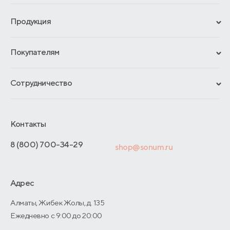
Продукция
Сертификаты
Покупателям
Гарантии
Рассрочка и кредит
Материалы и технологии
Сотрудничество
Обмен и возврат
Сроки изготовления
Франчайзинг
Как оформить заказ
Блог
Отельерам
Контакты
Адреса магазинов
Отзывы покупателей
Интернет-магазинам
Договор-оферты
8 (800) 700-34-29
shop@sonum.ru
Оптовые продажи
Дизайнерам интерьеров
Адрес
О производстве
Алматы, Жибек Жолы, д. 135
Ежедневно с 9:00 до 20:00