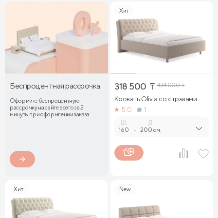
Хит
Беспроцентная рассрочка
318 500
₸
434 000
₸
Кровать Olivia со стразами
Оформите беспроцентную
рассрочку на сайте всего за 2
5.0
1
минуты при оформлении заказа
Ш.
Д.
160
-
200 см.
Хит
New