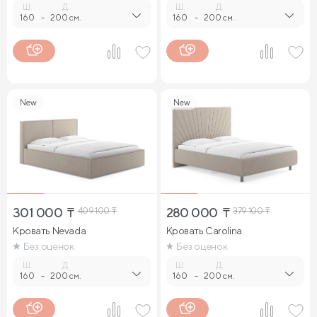
Ш.
Д.
Ш.
Д.
160
-
200 см.
160
-
200 см.
New
New
301 000
₸
409 100
₸
280 000
₸
379 100
₸
Кровать Nevada
Кровать Carolina
Без оценок
Без оценок
Ш.
Д.
Ш.
Д.
160
-
200 см.
160
-
200 см.