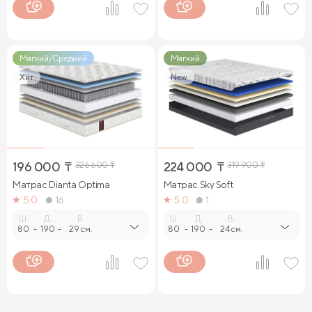
Матрасы полутороспальные
Матрасы для больной спины
Матрасы с войлоком
Мягкий/Средний
Мягкий
Матрасы с 512 пружинами
Двусторонние матрасы
Хит
New
Гипоаллергенные матрасы
196 000
₸
326 600
₸
224 000
₸
319 900
₸
Матрас Dianta Optima
Матрас Sky Soft
5.0
16
5.0
1
Ш.
Д.
В.
Ш.
Д.
В.
80
-
190
-
29 см.
80
-
190
-
24 см.