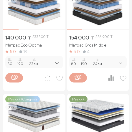
Матрасы с независимыми пружинами 200х200 см
Матрасы 60 см шириной
Матрасы 80 см шириной
Матрасы 160 см шириной
Матрасы 120х190 см
140 000
₸
233 300
₸
154 000
₸
236 900
₸
Матрасы 140х190 см
Матрасы 160х190 см
Матрас Eco Optima
Матрас Gros Middle
5.0
13
5.0
4
Матрасы 180х190 см
Ш.
Д.
В.
Ш.
Д.
В.
80
-
190
-
23 см.
80
-
190
-
24 см.
Матрасы с независимыми пружинами
Матрасы полутороспальные
Матрасы для больной спины
Матрасы с войлоком
Мягкий/Средний
Мягкий
Матрасы с 512 пружинами
Двусторонние матрасы
Хит
New
Гипоаллергенные матрасы