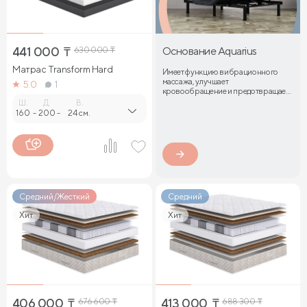
441 000
₸
630 000
₸
Основание Aquarius
Матрас Transform Hard
Имеет функцию вибрационного
массажа, улучшает
5.0
1
кровообращение и предотвращает
затекание мышц
Ш.
Д.
В.
160
-
200
-
24 см.
Средний/Жесткий
Средний
Хит
Хит
406 000
₸
676 600
₸
413 000
₸
688 300
₸