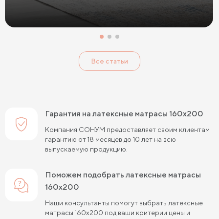
Тонкие мягкие матрасы
Тонкие жесткие матрасы
Односпальные матрасы 80х190
Матрасы 200x200 см
Односпальные матрасы 90х200
Все статьи
Односпальные пружинные матрасы
Кокосовые пружинные матрасы
Пружинные матрасы 80 см
Гарантия на латексные матрасы 160х200
Пружинные матрасы 120 см
Компания СОНУМ предоставляет своим клиентам
гарантию от 18 месяцев до 10 лет на всю
Пружинные матрасы 140 см
выпускаемую продукцию.
Пружинные матрасы 160 см
Поможем подобрать латексные матрасы
Пружинные матрасы 180 см
160х200
Пружинные матрасы 80х190 см
Наши консультанты помогут выбрать латексные
матрасы 160х200 под ваши критерии цены и