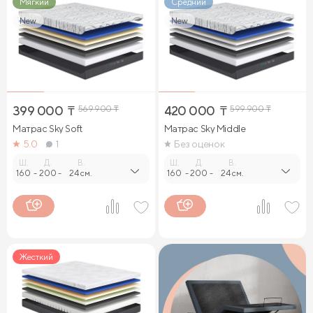
Мягкий
Средний
New
New
399 000
₸
569 900
₸
420 000
₸
599 900
₸
Матрас Sky Soft
Матрас Sky Middle
5.0
1
Без оценок
Ш.
Д.
В.
Ш.
Д.
В.
160
-
200
-
24 см.
160
-
200
-
24 см.
Жесткий