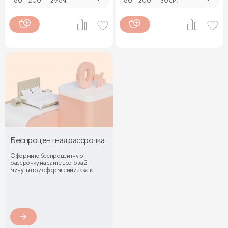
160
-
200
-
29 см.
160
-
200
-
30 см.
Беспроцентная рассрочка
Оформите беспроцентную
рассрочку на сайте всего за 2
минуты при оформлении заказа