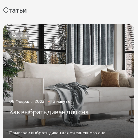
Беспружинные матрасы
Мягкие матрасы
Статьи
Матрасы средней жесткости
Жесткие матрасы
Тонкие матрасы
Матрасы с независимыми пружинами
Советы
Матрасы из латекса
Кокосовые матрасы
Матрасы из латекса и кокоса
Матрасы с эффектом памяти
Высокие матрасы
Матрасы с 5 зонами жесткости
Матрасы с 7 зонами жесткости
08 Февраля, 2023
3 минуты
Односпальные матрасы
Двуспальные матрасы
Как выбрать диван для сна
Матрасы для кроватей
Матрасы для кроватей трансформеров
Помогаем выбрать диван для ежедневного сна