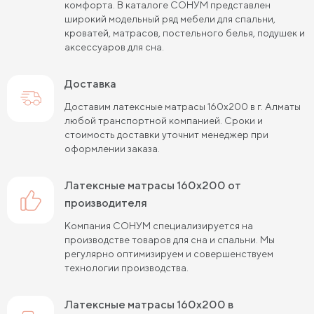
Пружинные матрасы 90х200 см
комфорта. В каталоге СОНУМ представлен
широкий модельный ряд мебели для спальни,
Пружинные матрасы 120х200 см
кроватей, матрасов, постельного белья, подушек и
аксессуаров для сна.
Пружинные матрасы 140х200 см
Доставка
Матрасы средней жесткости 160х200
Доставим латексные матрасы 160х200 в г. Алматы
Пружинные матрасы 160х200 см
любой транспортной компанией. Сроки и
стоимость доставки уточнит менеджер при
Пружинные матрасы 180х200 см
Матрасы в скрутке
оформлении заказа.
Пружинные матрасы 200х200 см
латексные матрасы 160х200 от
Матрасы средней жесткости 200 на 200
производителя
Компания СОНУМ специализируется на
Пружинные матрасы средней жесткости
производстве товаров для сна и спальни. Мы
регулярно оптимизируем и совершенствуем
Жесткие матрасы 120х200 см
технологии производства.
Жесткие матрасы шириной 160 см
латексные матрасы 160х200 в
Матрасы средней жесткости 140х200