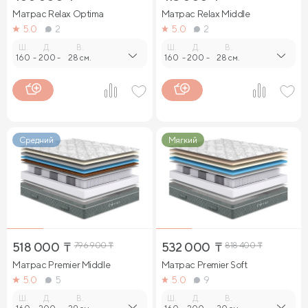
Матрас Relax Optima
Матрас Relax Middle
5.0
2
5.0
2
Ш.
Д.
В.
Ш.
Д.
В.
160
-
200
-
28 см.
160
-
200
-
28 см.
Средний
Мягкий
518 000
₸
796 900
₸
532 000
₸
818 400
₸
Матрас Premier Middle
Матрас Premier Soft
5.0
5
5.0
9
Ш.
Д.
В.
Ш.
Д.
В.