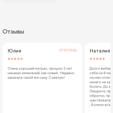
Отзывы
Юлия
Наталия 
07.07.2026
Очень хороший матрас, прошло 5 лет
Долго выбира
никаких изменений, как новый. Недавно
себе на 8 мар
заказала такой же сыну. Советую!
на нем сплю.
ничего не зат
болеть. До эт
Лазурите, пр
обратно, про
чувствовала 
, болело все т
плечи. Реком