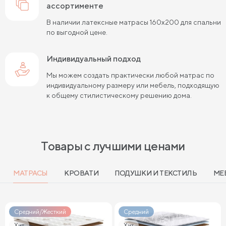
ассортименте
Жесткие матрасы шириной 140 см
В наличии латексные матрасы 160х200 для спальни
по выгодной цене.
Жесткие пружинные матрасы 160х200 см
Жесткие беспружинные матрасы 160х200 см
Индивидуальный подход
Мы можем создать практически любой матрас по
Мягкие беспружинные матрасы
индивидуальному размеру или мебель, подходящую
к общему стилистическому решению дома.
Высокие двуспальные матрасы
Высокие матрасы 200 см длиной
Высокие матрасы 140х200 см
Товары с лучшими ценами
Высокие матрасы 160х200 см
МАТРАСЫ
КРОВАТИ
ПОДУШКИ И ТЕКСТИЛЬ
МЕ
Высокие матрасы 180х200 см
Матрасы с независимыми пружинами 160х200 см
Средний/Жесткий
Средний
Матрасы с независимыми пружинами 180х200 см
Хит
Хит