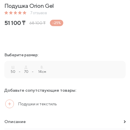
Подушка Orion Gel
7
отзывов
51 100
₸
68 100
₸
-25%
Выберите размер:
Ш.
Д.
В.
50
-
70
-
14 см
Добавьте сопутствующие товары:
Подушки и текстиль
Описание