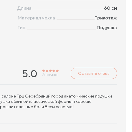
Длина
60
см
Материал чехла
Трикотаж
Тип
Подушка
5.0
Оставить отзыв
7
отзывов
 в салоне Трц Серебряный город анатомические подушки
одушки обычной классической формы и хорошо
Прошли головные боли.Всем советую!