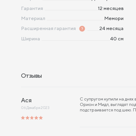
Гарантия
12 месяцев
Материал
Мемори
Расширенная гарантия
?
24 месяца
Ширина
40
см
Отзывы
Ася
С супругом купили на днях
Орион и Мидл, выглядят п
06 Декабря 2023
подстраивается под шею. 