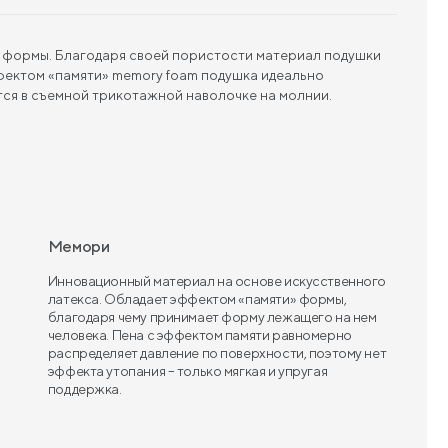
 формы. Благодаря своей пористости материал подушки
ффектом «памяти» memory foam подушка идеально
тся в съемной трикотажной наволочке на молнии.
Мемори
Инновационный материал на основе искусственного
латекса. Обладает эффектом «памяти» формы,
благодаря чему принимает форму лежащего на нем
человека. Пена с эффектом памяти равномерно
распределяет давление по поверхности, поэтому нет
эффекта утопания – только мягкая и упругая
поддержка.