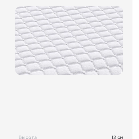
Высота
12
см