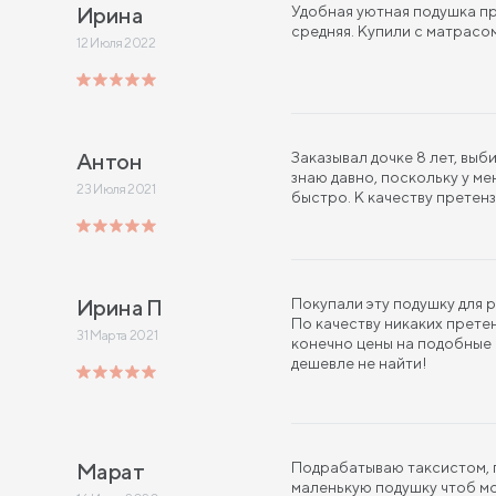
Ирина
Удобная уютная подушка п
средняя. Купили с матрасо
12 Июля 2022
Антон
Заказывал дочке 8 лет, выб
знаю давно, поскольку у мен
23 Июля 2021
быстро. К качеству претенз
Ирина П
Покупали эту подушку для 
По качеству никаких претен
31 Марта 2021
конечно цены на подобные 
дешевле не найти!
Марат
Подрабатываю таксистом, п
маленькую подушку чтоб мо