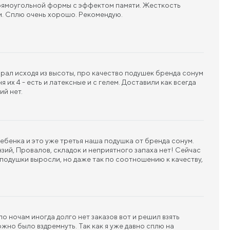
рямоугольной формы с эффектом памяти. Жесткость
м. Сплю очень хорошо. Рекомендую.
ирал исходя из высоты, про качество подушек бренда сонум
я их 4 - есть и латексные и с гелем. Доставили как всегда
ий нет.
ребенка и это уже третья наша подушка от бренда сонум.
зий, Провалов, складок и неприятного запаха нет! Сейчас
подушки выросли, но даже так по соотношению к качеству,
о ночам иногда долго нет заказов вот и решил взять
жно было вздремнуть. Так как я уже давно сплю на