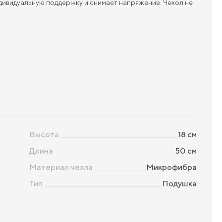
дивидуальную поддержку и снимает напряжение. Чехол не
Высота
18
см
Длина
50
см
Материал чехла
Микрофибра
Тип
Подушка