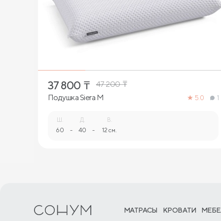
1
37 800
₸
47 200
₸
Подушка Siera M
5.0
1
Ш.
Д.
В.
60
-
40
-
12 см.
МАТРАСЫ
КРОВАТИ
МЕБЕ