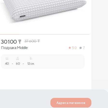
1
30 100
₸
42 
37 600
₸
Подушка Middle
Подуш
5.0
7
Ш.
Д.
В.
Ш.
40
-
60
-
12 см.
50
Адреса магазинов