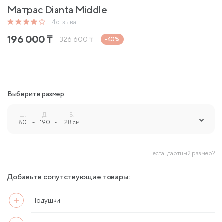
Матрас Dianta Middle
4
отзыва
196 000
₸
326 600
₸
-40%
Выберите размер:
Ш.
Д.
В.
80
-
190
-
28 см
Нестандартный размер?
Добавьте сопутствующие товары:
Подушки