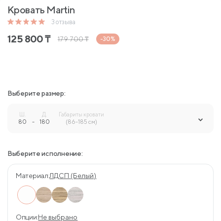
Кровать Martin
3
отзыва
125 800
₸
179 700
₸
-30%
Выберите размер:
Ш.
Д.
Габариты кровати
80
-
180
-
(86-185 см)
Выберите исполнение:
Материал:
ЛДСП (Белый)
Опции:
Не выбрано