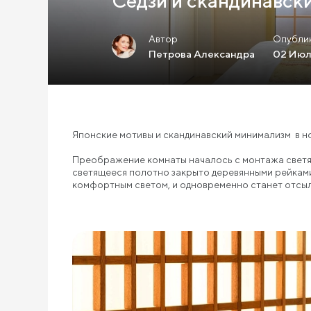
Сёдзи и скандинавск
Автор
Опубли
Петрова Александра
02 Июл
Японские мотивы и скандинавский минимализм в н
Преображение комнаты началось с монтажа светящ
светящееся полотно закрыто деревянными рейками 
комфортным светом, и одновременно станет отсыл