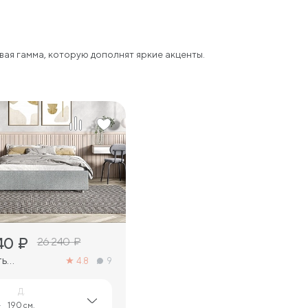
ая гамма, которую дополнят яркие акценты.
3
40
₽
26 240
₽
ть
4.8
9
avia
Д.
-
190 см.