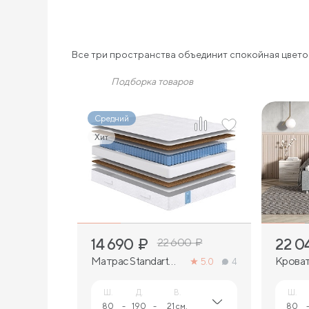
Все три пространства объединит спокойная цветов
Подборка товаров
Средний
Хит
2
14 690
₽
22 0
22 600
₽
Матрас Standart
Крова
5.0
4
Middle
Scandin
Ш.
Д.
В.
Ш.
80
-
190
-
21 см.
80