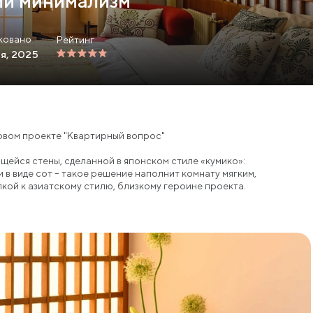
ий минимализм
ковано
Рейтинг
я, 2025
овом проекте "Квартирный вопрос"
ейся стены, сделанной в японском стиле «кумико»:
в виде сот – такое решение наполнит комнату мягким,
кой к азиатскому стилю, близкому героине проекта.