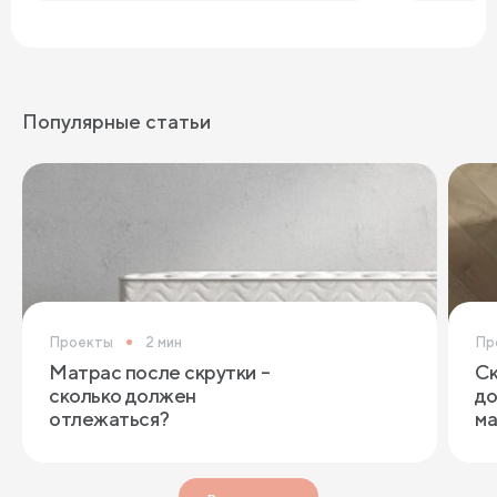
Популярные статьи
Проекты
2 мин
Пр
Матрас после скрутки –
Ск
сколько должен
до
отлежаться?
ма