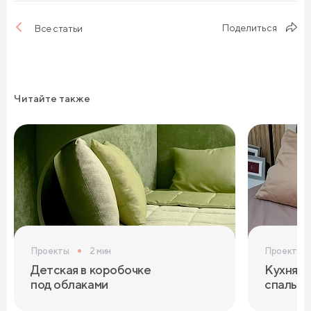
Поделиться
Все статьи
Читайте также
Проекты
2 мин
Проекты
Детская в коробочке
Кухня с
под облаками
спальня