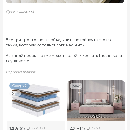
Проект спальни 6
Все три пространства объединит спокойная цветовая
гамма, которую дополнят яркие акценты.
К данный проект также может подойти кровать Eliot в ткани
лаунж кофе.
Подборка товаров
Средний
New
Хит
14 690
₽
22 600
₽
42 510
₽
57 810
₽