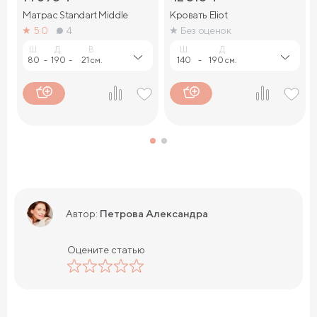
Матрас Standart Middle
Кровать Eliot
5.0
4
Без оценок
Ш.
Д.
В.
Ш.
Д.
80
-
190
-
21 см.
140
-
190 см.
Петрова Александра
Автор:
Оцените статью