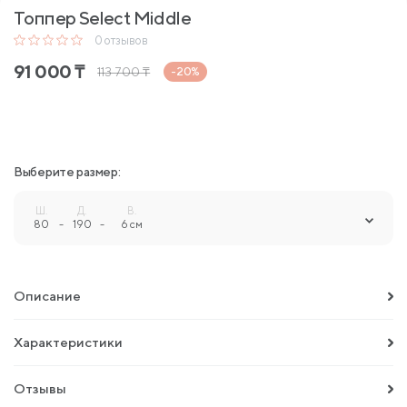
Топпер Select Middle
0
отзывов
91 000
₸
113 700
₸
-20%
Выберите размер:
Ш.
Д.
В.
80
-
190
-
6 см
Описание
Характеристики
Отзывы