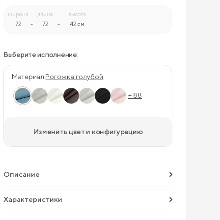
ширина
длина
высота
72
-
72
-
42 см
Выберите исполнение:
Материал:
Рогожка голубой
+ 88
Изменить цвет и конфигурацию
Описание
Характеристики