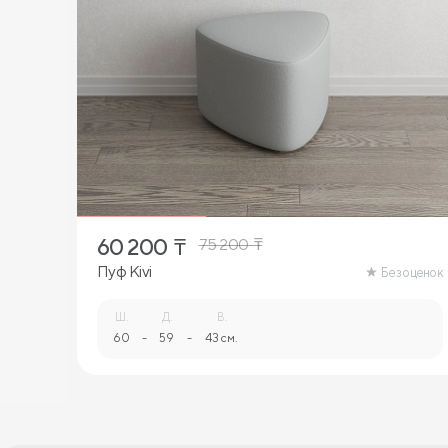
60 200
₸
75 200
₸
Пуф Kivi
Без оценок
Ш.
Д.
В.
60
-
59
-
43 см.