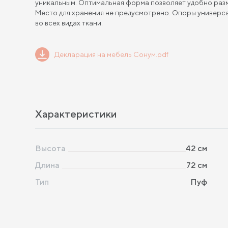
уникальным. Оптимальная форма позволяет удобно раз
Место для хранения не предусмотрено. Опоры универсал
во всех видах ткани.
Декларация на мебель Сонум.pdf
Характеристики
Высота
42
см
Длина
72
см
Тип
Пуф