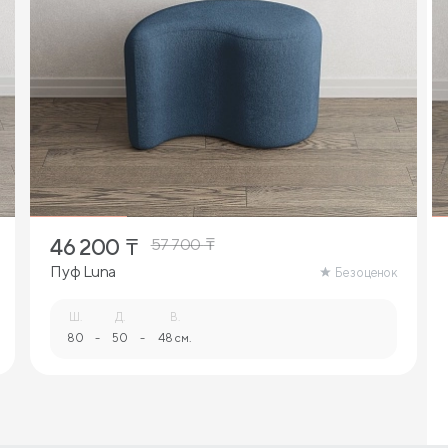
46 200
₸
57 700
₸
Пуф Luna
Без оценок
Ш.
Д.
В.
80
-
50
-
48 см.