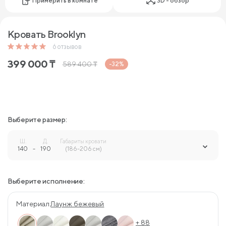
Примерить в комнате
3D - обзор
Кровать Brooklyn
6
отзывов
399 000
₸
589 400
₸
-32%
Выберите размер:
Ш.
Д.
Габариты кровати
140
-
190
-
(186-206 см)
Выберите исполнение:
Материал:
Лаунж бежевый
+ 88