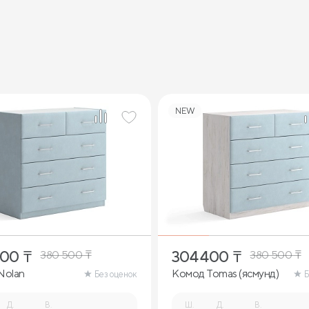
NEW
400
₸
304 400
₸
380 500
₸
380 500
₸
Nolan
Комод Tomas (ясмунд)
Без оценок
Б
Д.
В.
Ш.
Д.
В.