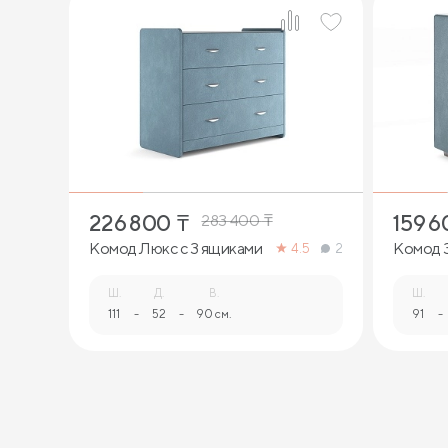
226 800
₸
159 6
283 400
₸
Комод Люкс с 3 ящиками
Комод 
4.5
2
Ш.
Д.
В.
Ш.
111
-
52
-
90 см.
91
-