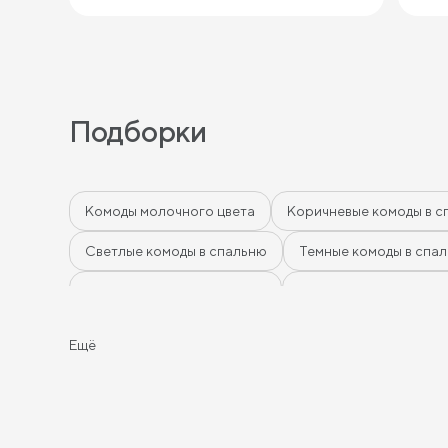
Подборки
Комоды молочного цвета
Коричневые комоды в с
Светлые комоды в спальню
Темные комоды в спа
Зеленые комоды в спальню
Комоды в спальню гр
Комоды 3 ящика
Комоды 5 ящиков
Широкие к
Ещё