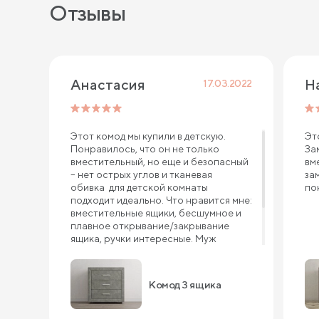
Отзывы
Анастасия
17.03.2022
Этот комод мы купили в детскую.
Эт
Понравилось, что он не только
За
вместительный, но еще и безопасный
вм
– нет острых углов и тканевая
за
обивка для детской комнаты
по
подходит идеально. Что нравится мне:
вместительные ящики, бесшумное и
плавное открывание/закрывание
ящика, ручки интересные. Муж
сказал, что собирать комод одно
удовольствие. Он все перебрал,
качество похвалил. Уверена, комод 3
Комод 3 ящика
ящика прослужит нам долго.