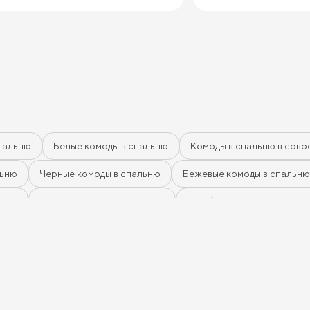
пальню
Белые комоды в спальню
Комоды в спальню в совр
льню
Черные комоды в спальню
Бежевые комоды в спальню
афит
Розовые комоды в спальню
Голубые комоды в спальн
омоды