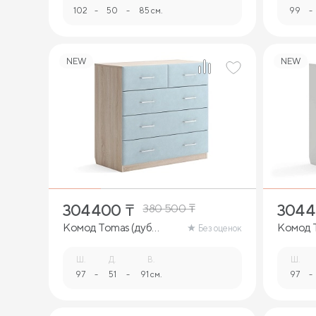
102
-
50
-
85 см.
99
-
NEW
NEW
304 400
₸
304 
380 500
₸
Комод Tomas (дуб
Комод T
Без оценок
сонома)
Ш.
Д.
В.
Ш.
97
-
51
-
91 см.
97
-