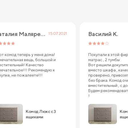
Наталия Маляренко
Василий К.
15.07.2021
от комод теперь у меня дома!
Покупали в этой фир
мечательная вещь, большой и
матрас , 2 тумбы .
естительный! Качество
Вот решили докупить
мечательное!!! Рекомендую к
вместо шкафа , каче
купке, не пожалеете!!!
проверено, привозят 
без брака. Комод оч
вместительный , с д
Будем рекомендоват
!
Комод Люкс с 3
Ком
ящиками
ящи