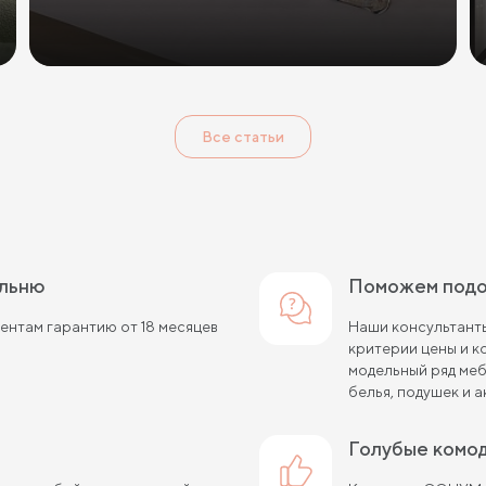
Все статьи
альню
Поможем под
нтам гарантию от 18 месяцев
Наши консультанты
критерии цены и 
модельный ряд меб
белья, подушек и а
голубые комо