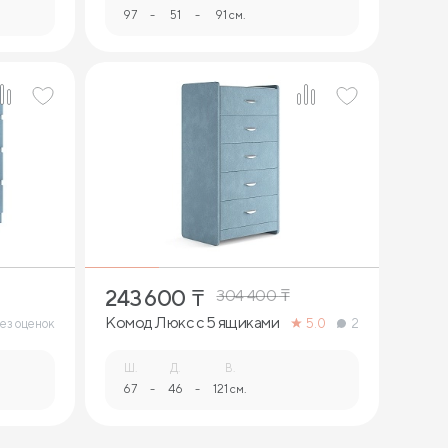
97
-
51
-
91 см.
243 600
₸
304 400
₸
Комод Люкс с 5 ящиками
ез оценок
5.0
2
Ш.
Д.
В.
67
-
46
-
121 см.