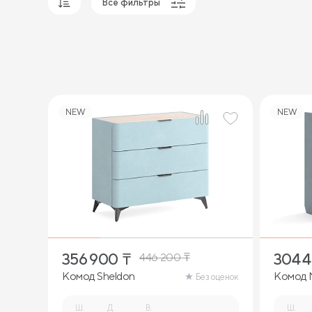
Все фильтры
Популярные
Сначала дешевые
Сначала дорогие
NEW
NEW
356 900
₸
304 
446 200
₸
Комод Sheldon
Комод 
Без оценок
Ш.
Д.
В.
Ш.