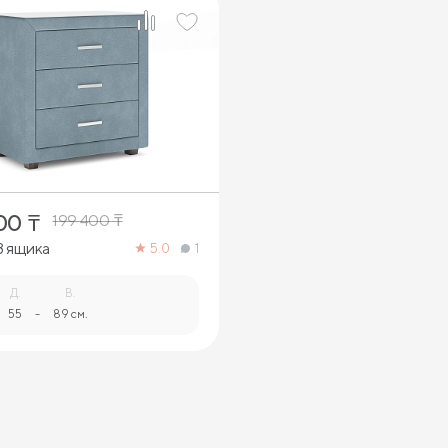
00
₸
199 400
₸
3 ящика
5.0
1
Д.
В.
55
-
89 см.