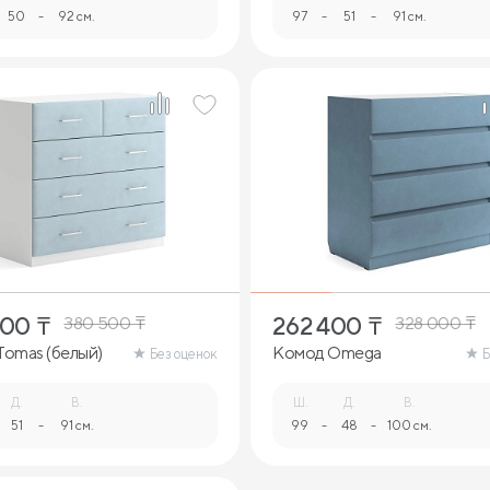
50
-
92 см.
97
-
51
-
91 см.
400
₸
262 400
₸
380 500
₸
328 000
₸
omas (белый)
Комод Omega
Без оценок
Б
Д.
В.
Ш.
Д.
В.
51
-
91 см.
99
-
48
-
100 см.