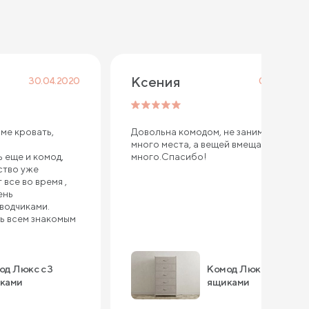
Ксения
30.04.2020
01.06.2019
ме кровать,
Довольна комодом, не занимает
много места, а вещей вмещает в себя
 еще и комод,
много.Спасибо!
ство уже
все во время ,
ень
оводчиками.
ь всем знакомым
од Люкс с 3
Комод Люкс с 5
ками
ящиками