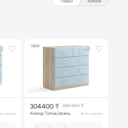
Товары
Комната
NEW
304 400
₸
380 500
₸
Комод Tomas (ясень
ез оценок
Без оценок
ориноко)
Ш.
Д.
В.