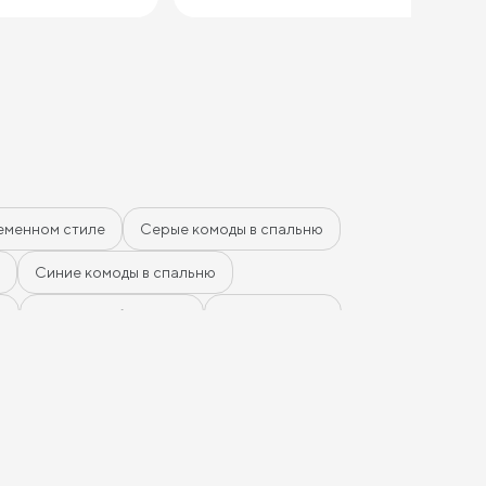
еменном стиле
Серые комоды в спальню
Синие комоды в спальню
ю
Комоды Дуб Сонома
Комоды Ясень