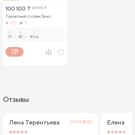
100 100
₸
125 100
₸
Туалетный столик Люкс
5.0
3
Ш.
Д.
В.
91
-
42
-
81 см.
Отзывы
Лена Терентьева
Елена
01.03.2023