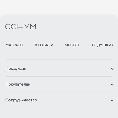
МАТРАСЫ
КРОВАТИ
МЕБЕЛЬ
ПОДУШКИ И 
Продукция
Сертификаты
Покупателям
Гарантии
Рассрочка и кредит
Материалы и технологии
Сотрудничество
Обмен и возврат
Сроки изготовления
Франчайзинг
Как оформить заказ
Блог