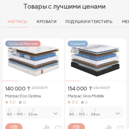
Товары с лучшими ценами
МАТРАСЫ
КРОВАТИ
ПОДУШКИ И ТЕКСТИЛЬ
МЕ
Средний/Жесткий
Средний
Хит
Хит
140 000
₸
233 300
₸
154 000
₸
236 900
₸
Матрас Eco Optima
Матрас Gros Middle
5.0
13
5.0
4
Ш.
Д.
В.
Ш.
Д.
В.
80
-
190
-
23 см.
80
-
190
-
24 см.