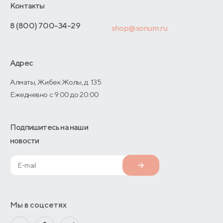
Отельерам
Контакты
Адреса магазинов
Отзывы покупателей
Интернет-магазинам
Договор-оферты
8 (800) 700-34-29
shop@sonum.ru
Оптовые продажи
Дизайнерам интерьеров
Адрес
О производстве
Алматы, Жибек Жолы, д. 135
Ежедневно с 9:00 до 20:00
Подпишитесь на наши
новости
Мы в соцсетях