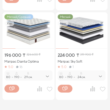
Мягкий/Средний
Мягкий
Хит
New
196 000
₸
326 600
₸
224 000
₸
319 900
₸
Матрас Dianta Optima
Матрас Sky Soft
5.0
16
5.0
1
Ш.
Д.
В.
Ш.
Д.
В.
80
-
190
-
29 см.
80
-
190
-
24 см.